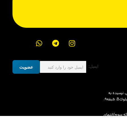
ایمیل:
عضویت
، نرسيده به
ميدان پونك، مجتمع ادارى رونيكا پالاس، بلوكB، طبقه٩،
که سوم/انتهای