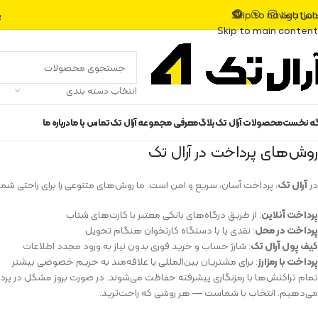
اس با ما
پ
Skip to navigation
Skip to main content
انتخاب دسته بندی
گه نخست
محصولات آرال تک
بلاگ
معرفی مجموعه آرال تک
تماس با ما
درباره ما
روش‌های پرداخت در آرال تک
در
آرال تک
، پرداخت آسان، سریع و امن است. ما روش‌های متنوعی را برای راحتی شما 
پرداخت آنلاین
: از طریق درگاه‌های بانکی معتبر با کارت‌های شتاب
پرداخت در محل
: نقدی یا با دستگاه کارتخوان هنگام تحویل
کیف پول آرال تک
: شارژ حساب و خرید فوری بدون نیاز به ورود مجدد اطلاعات
پرداخت با رمزارز
: برای مشتریان بین‌المللی یا علاقه‌مند به حریم خصوصی بیشتر
تمام تراکنش‌ها با رمزنگاری پیشرفته حفاظت می‌شوند. در صورت بروز مشکل در پرداخ
می‌دهیم. انتخاب با شماست — هر روشی که راحت‌ترید.