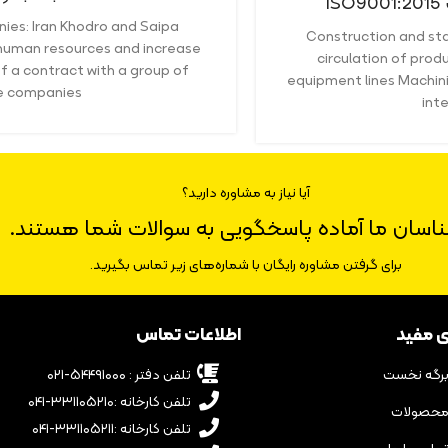
es: Iran Khodro and Saipa
Construction and sta
human resources and increase
circulation of pro
f a contract with a group of
equipment lines Machini
e companies
int
آیا نیاز به مشاوره دارید؟
ناسان ما آماده پاسخگویی به سوالات شما هستند.
برای گرفتن مشاوره رایگان با شماره‌های زیر تماس بگیرید.
ی مفید
اطلاعات تماس
رگه نخست
تلفن دفتر : ۵۴۴۹۱۰۰۰-۰۲۱
تلفن کارخانه :۳۳۱۱۰۵۲۱۰-۰۴۱
حصولات
تلفن کارخانه :۳۳۱۱۰۵۲۱۱-۰۴۱