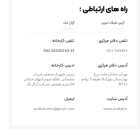
راه های ارتباطی :
آرین میلاد تبریز
آرال تک
تلفن دفتر مرکزی :
تلفن کارخانه :
041-33105210-13
021-544491
آدرس دفتر مرکزی :
ادرس کارخانه :
تهران،خیابان ملت،برج
تبریز، شهرک صنعتی سردار
بهارستان،بلوکB،طبقه 5، واحد
سلیمانی ،قلکه سوم،انتهای خیابان
B51 t
20 متری هشتم، شرکت آرال تک
آدرس سایت :
ایمیل:
araltaksales@gmail.com
www.araltak.ir