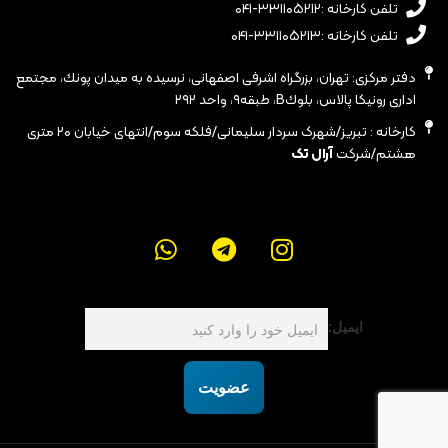
تلفن کارخانه :۳۳۱۱۰۵۲۱۲-۰۴۱
تلفن کارخانه :۳۳۱۱۰۵۲۱۳-۰۴۱
دفتر مرکزی: تهران، بزرگراه اشرفى اصفهانى، نرسيده به ميدان پونك، مجتمع
ادارى رونيكا پالاس، بلوكB، طبقه٩، واحد ٢٩٢
کارخانه : تبریز/شهرک سردار سلیمانی/فلکه سوم/انتهای خیابان ۲۰ متری
هشتم/شرکت
آرال تک
ایمیل:
عضویت