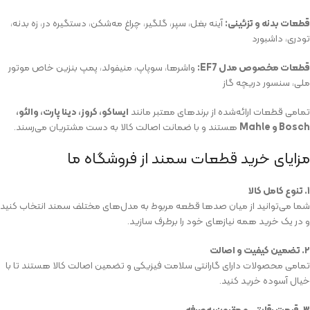
قطعات بدنه و تزئینی:
آینه بغل، سپر، گلگیر، چراغ مه‌شکن، دستگیره در، زه بدنه،
تودری، داشبورد
قطعات مخصوص مدل EF7:
واشرها، سوپاپ، منیفولد، پمپ بنزین خاص موتور
ملی، سنسور دریچه گاز
تمامی قطعات ارائه‌شده از برندهای معتبر مانند
ایساکو، کروز، دینا پارت، والئو،
Bosch و Mahle
هستند و با ضمانت اصالت کالا به دست مشتریان می‌رسند.
مزایای خرید قطعات سمند از فروشگاه ما
۱. تنوع کامل کالا
شما می‌توانید از میان صدها قطعه مربوط به مدل‌های مختلف سمند انتخاب کنید
و در یک خرید همه نیازهای خود را برطرف سازید.
۲. تضمین کیفیت و اصالت
تمامی محصولات دارای گارانتی سلامت فیزیکی و تضمین اصالت کالا هستند تا با
خیال آسوده خرید کنید.
۳. قیمت رقابتی و مقرون‌به‌صرفه