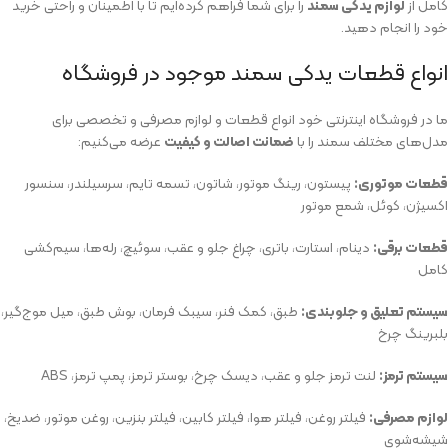
کامل از
لوازم یدکی سمند
را برای شما فراهم کرده‌ایم تا با اطمینان و راحتی خرید
خود را انجام دهید.
انواع قطعات یدکی سمند موجود در فروشگاه
ما در فروشگاه اینترنتی خود انواع قطعات و لوازم مصرفی و تخصصی برای
مدل‌های مختلف سمند را با
ضمانت اصالت و کیفیت
عرضه می‌کنیم:
قطعات موتوری:
پیستون، رینگ موتور، شاتون، تسمه تایم، سرسیلندر، سنسور
اکسیژن، کوئل، شمع موتور
قطعات برقی:
دینام، استارت، باتری، چراغ جلو و عقب، سوئیچ، رله‌ها، سیم‌کشی
کامل
سیستم تعلیق و جلوبندی:
طبق، کمک فنر، سیبک فرمان، بوش طبق، میل موج‌گیر،
بلبرینگ چرخ
سیستم ترمز:
لنت ترمز جلو و عقب، دیسک چرخ، بوستر ترمز، پمپ ترمز، ABS
لوازم مصرفی:
فیلتر روغن، فیلتر هوا، فیلتر کابین، فیلتر بنزین، روغن موتور، ضدیخ،
شیشه‌شوی