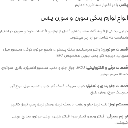
پلاس
را در اختیار شما قرار داده‌ایم.
انواع لوازم یدکی سورن و سورن پلاس
در این بخش از فروشگاه، مجموعه‌ای کامل از لوازم و قطعات خودرو سورن در اختیار
شماست که شامل موارد زیر می‌شود:
قطعات موتوری:
واشر سرسیلندر، رینگ پیستون، شمع موتور، کوئل، سنسور میل
سوپاپ، دریچه گاز، پمپ بنزین مخصوص EF7
قطعات برقی و الکترونیکی:
ECU، چراغ جلو و عقب، سنسور اکسیژن، باتری، سوئیچ،
دسته سیم موتور
قطعات جلوبندی و تعلیق:
طبق، سیبک، کمک فنر جلو و عقب، میل موج‌گیر،
بلبرینگ چرخ، بوش طبق
سیستم ترمز:
لنت ترمز جلو و عقب، دیسک ترمز، بوستر ترمز، پمپ ترمز، کالیپر
لوازم مصرفی:
فیلتر روغن، فیلتر هوا، فیلتر بنزین، روغن موتور، ضدیخ، روغن
گیربکس