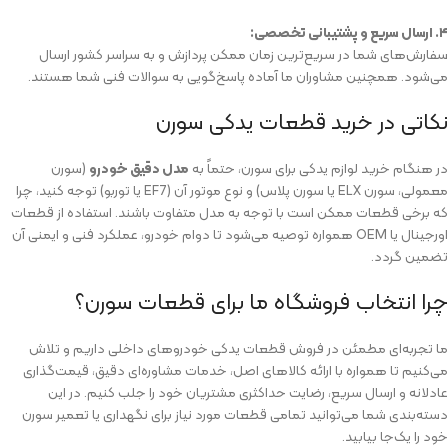
۴. ارسال سریع و پشتیبانی تخصصی:
سفارش‌های شما در سریع‌ترین زمان ممکن پردازش و به سراسر کشور ارسال
می‌شود. همچنین مشاوران ما آماده پاسخ‌گویی به سوالات فنی شما هستند.
نکاتی در خرید قطعات یدکی سورن
در هنگام خرید لوازم یدکی برای سورن، حتماً به
مدل دقیق خودرو
(سورن
معمولی، سورن ELX یا سورن پلاس) و نوع موتور آن (EF7 یا توربو) توجه کنید، چرا
که برخی قطعات ممکن است با توجه به مدل متفاوت باشند. استفاده از قطعات
اورجینال یا OEM همواره توصیه می‌شود تا دوام خودرو، عملکرد فنی و ایمنی آن
تضمین گردد.
چرا انتخاب فروشگاه ما برای قطعات سورن؟
ما تجربه‌ای مطمئن در فروش قطعات یدکی خودروهای داخلی داریم و تلاش
می‌کنیم تا همواره با ارائه کالاهای اصل، خدمات مشاوره‌ای دقیق، قیمت‌گذاری
عادلانه و ارسال سریع، رضایت حداکثری مشتریان خود را جلب کنیم. در این
دسته‌بندی شما می‌توانید تمامی قطعات مورد نیاز برای نگهداری یا تعمیر سورن
خود را یک‌جا بیابید.