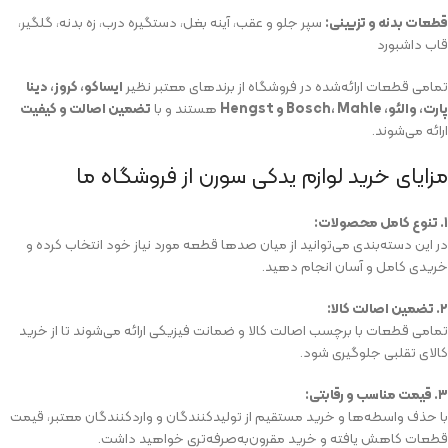
قطعات بدنه و تزیینی:
سپر جلو و عقب، آینه بغل، دستگیره درب، زه بدنه، گلگیر،
قاب داشبورد
تمامی قطعات ارائه‌شده در فروشگاه از برندهای معتبر نظیر
ایساکو، کروز، دینا
پارت، والئو، Bosch، Mahle و Hengst
هستند و با
تضمین اصالت و کیفیت
ارائه می‌شوند.
مزایای خرید لوازم یدکی سورن از فروشگاه ما
۱. تنوع کامل محصولات:
در این دسته‌بندی می‌توانید از میان صدها قطعه مورد نیاز خود انتخاب کرده و
خریدی کامل و آسان انجام دهید.
۲. تضمین اصالت کالا:
تمامی قطعات با برچسب اصالت کالا و ضمانت فیزیکی ارائه می‌شوند تا از خرید
کالای تقلبی جلوگیری شود.
۳. قیمت مناسب و رقابتی:
با حذف واسطه‌ها و خرید مستقیم از تولیدکنندگان و واردکنندگان معتبر، قیمت
قطعات کاهش یافته و خرید مقرون‌به‌صرفه‌تری خواهید داشت.