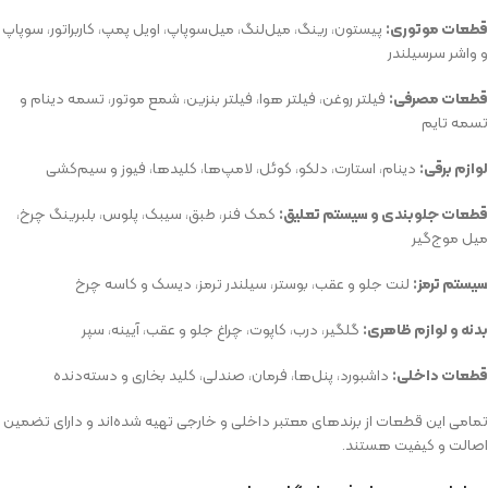
قطعات موتوری:
پیستون، رینگ، میل‌لنگ، میل‌سوپاپ، اویل پمپ، کاربراتور، سوپاپ
و واشر سرسیلندر
قطعات مصرفی:
فیلتر روغن، فیلتر هوا، فیلتر بنزین، شمع موتور، تسمه دینام و
تسمه تایم
لوازم برقی:
دینام، استارت، دلکو، کوئل، لامپ‌ها، کلیدها، فیوز و سیم‌کشی
قطعات جلوبندی و سیستم تعلیق:
کمک فنر، طبق، سیبک، پلوس، بلبرینگ چرخ،
میل موج‌گیر
سیستم ترمز:
لنت جلو و عقب، بوستر، سیلندر ترمز، دیسک و کاسه چرخ
بدنه و لوازم ظاهری:
گلگیر، درب، کاپوت، چراغ جلو و عقب، آیینه، سپر
قطعات داخلی:
داشبورد، پنل‌ها، فرمان، صندلی، کلید بخاری و دسته‌دنده
تمامی این قطعات از برندهای معتبر داخلی و خارجی تهیه شده‌اند و دارای تضمین
اصالت و کیفیت هستند.