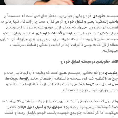
سیستم
جلوبندی
خودرو یکی از حیاتی‌ترین بخش‌های فنی است که مستقیماً بر
راحتی رانندگی، ایمنی و کنترل خودرو
اثر می‌گذارد. بسیاری از رانندگان تنها زمانی به
اهمیت این بخش پی می‌برند که صدایی از زیر خودرو شنیده شود یا فرمان‌پذیری
دچار مشکل شود. در حالی‌که با
ارتقای قطعات جلوبندی
نه تنها می‌توان عملکرد
سیستم تعلیق را بهبود داد، بلکه تجربه سواری نرم‌تر و پایدارتری نیز ایجاد کرد. در این
مقاله از آرال‌تک به بررسی تأثیر این ارتقا بر کیفیت رانندگی و آسایش سرنشینان
می‌پردازیم.
نقش جلوبندی در سیستم تعلیق خودرو
جلوبندی
در واقع بخشی از سیستم تعلیق است که وظیفه دارد ارتباط بین بدنه و
چرخ‌ها را تنظیم کند. این سیستم با استفاده از قطعاتی مانند
بازوها
،
سیبک‌ها
،
میل تعادل
و
بوش‌ها
باعث می‌شود ضربات ناشی از دست‌اندازها جذب شود و
خودرو پایداری خود را در جاده حفظ کند.
وقتی این قطعات به درستی کار کنند، نیروی ضربه از چرخ‌ها به شکل کنترل‌شده به
کمک‌فنرها منتقل می‌شود و در نتیجه،
سواری نرم و کنترل دقیق فرمان
حاصل
می‌گردد. اما اگر قطعات جلوبندی فرسوده باشند، خودرو ناپایدار، پرصدا و خشک