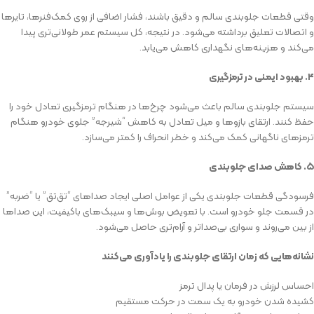
وقتی قطعات جلوبندی سالم و دقیق باشند، فشار اضافی از روی کمک‌فنرها، تایرها
و اتصالات تعلیق برداشته می‌شود. در نتیجه، کل سیستم عمر طولانی‌تری پیدا
می‌کند و هزینه‌های نگهداری کاهش می‌یابد.
۴
.
بهبود ایمنی در ترمزگیری
سیستم جلوبندی سالم باعث می‌شود چرخ‌ها در هنگام ترمزگیری تعادل خود را
حفظ کنند. ارتقای بازوها و میل تعادل به کاهش “شیرجه” جلوی خودرو هنگام
ترمزهای ناگهانی کمک می‌کند و خطر انحراف را کمتر می‌سازد.
۵
.
کاهش صدای جلوبندی
فرسودگی قطعات جلوبندی یکی از عوامل اصلی ایجاد صداهای “تق‌تق” یا “ضربه”
در قسمت جلو خودرو است. با تعویض بوش‌ها و سیبک‌های باکیفیت، این صداها
از بین می‌روند و سواری بی‌صداتر و آرام‌تری حاصل می‌شود.
نشانه‌هایی که زمان ارتقای جلوبندی را یادآوری می‌کنند
احساس لرزش در فرمان یا پدال ترمز
کشیده شدن خودرو به یک سمت در حرکت مستقیم