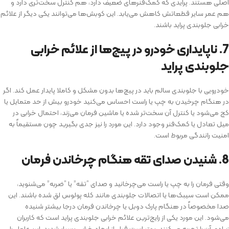
اصلی هستند. پرایدی که کمک‌فنرهای ضعیف دارد، هم کنترل سخت‌تری دارد و
هم عمر سایر قطعاتش کاهش می‌یابد. این کوبش‌ها می‌توانند یکی دیگر از علائم
خرابی جلوبندی پراید باشند.
7. ناپایداری خودرو در پیچ‌ها از علائم خرابی
جلوبندی پراید
خودرویی با جلوبندی سالم باید در پیچ‌ها بدون مشکل و کاملا پایدار عمل کند. اگر
در هنگام چرخیدن به چپ یا راست احساس می‌کنید خودرو بیش از حد متمایل یا
کج می‌شود یا کنترل آن سخت‌تر شده یا ماشین فرمان می‌زند، احتمال خرابی در
میل تعادل یا کمک‌فنر وجود دارد. این مورد را نیز جدی بگیرید چون مستقیماً به
امنیت رانندگی مربوط است.
8. شنیدن صدای تقه هنگام چرخاندن فرمان
وقتی فرمان را به چپ یا راست می‌چرخانید و صدای “تقه” یا “ضربه” می‌شنوید،
ممکن است سیبک‌ها یا اتصالات جلوبندی مانند کله پولوس لق شده باشند. این
صدا مخصوصاً در هنگام پارک دوبل یا چرخاندن فرمان درجا بیشتر شنیده
می‌شود. این مورد یکی از رایج‌ترین علائم خرابی جلوبندی پراید است که کاربران
زیادی آن را تجربه می‌کنند. بهتر است قبل از ایجاد خرابی بسیار شدید، این عامل را