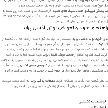
کشیده شدن خودرو به یک سمت:
خرابی بوش اکسل می‌تواند باعث بهم خوردن
تراز چرخ‌های عقب شده و در نتیجه، خودرو به یک سمت کشیده شود.
ساییدگی غیریکنواخت لاستیک‌های عقب:
اگر لاستیک‌های عقب خودروی شما به
صورت غیرعادی و ناهمگون فرسوده می‌شوند، احتمالاً به دلیل misalignment
(عدم تراز) ناشی از خرابی بوش اکسل است.
راهنمای خرید و تعویض بوش اکسل پراید
برای
خرید بوش اکسل پراید
، کیفیت را در اولویت قرار دهید. از آنجا که این قطعه از
لاستیک
ساخته شده، کیفیت مواد اولیه آن بسیار مهم است. از برندهای معتبر و
شناخته‌شده که محصولات با دوام و مقاوم در برابر شرایط جوی ارائه می‌دهند،
خرید کنید. اگرچه اطلاع از
قیمت بوش اکسل پراید
مهم است، اما به یاد داشته
باشید که یک قطعه باکیفیت، عمر طولانی‌تری دارد و در بلندمدت مقرون به صرفه‌تر
خواهد بود. در نهایت، پس از تهیه قطعه، برای
تعویض بوش اکسل پراید
حتماً به
یک متخصص ماهر جلوبندی‌ساز مراجعه کنید تا نصب آن به درستی انجام شود.
در نظر گرفتن این نکات در هنگام خرید
قطعات یدکی پراید
، به شما کمک می‌کند
تا با اطمینان کامل و با خیالی آسوده، از رانندگی با خودروی خود لذت ببرید.
توضیحات تکمیلی
نظرات (0)