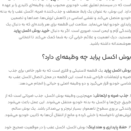
است که در سیستم تعلیق عقب خودروی محبوب پراید، وظیفه‌ای کلیدی را بر عهده
دارد. این بوش، به عنوان یک رابط منعطف و جذب‌کننده ضربه، اکسل عقب را به بدنه
خودرو متصل می‌کند و نقشی اساسی در کاهش لرزش‌ها، صداها و تضمین
پایداری خودرو ایفا می‌نماید. سلامت این قطعه برای هر راننده‌ای که به دنبال یک
رانندگی آرام و ایمن است، ضروری است. اگر به دنبال
خرید بوش اکسل پراید
هستید، درک اهمیت و علائم خرابی آن، به شما کمک می‌کند تا انتخابی
هوشمندانه داشته باشید.
بوش اکسل پراید چه وظیفه‌ای دارد؟
بوش اکسل پراید
یک قطعه لاستیکی و فلزی است که به طور خاص برای جذب
ضربه و ارتعاشات طراحی شده است. این قطعه در محل اتصال اکسل عقب به
شاسی خودرو قرار می‌گیرد و دو وظیفه اصلی و حیاتی را انجام می‌دهد:
۱.
جذب ضربه و ارتعاش:
مهم‌ترین وظیفه بوش اکسل، جذب ضرباتی است که از
طریق چرخ‌ها و اکسل به بدنه خودرو منتقل می‌شوند. این عمل باعث می‌شود
رانندگی بر روی سطوح ناهموار، بسیار نرم‌تر و بی‌صداتر باشد. یک بوش سالم،
لرزش‌های ناخواسته را خنثی کرده و مانع از انتقال آن‌ها به کابین خودرو می‌شود.
۲.
حفظ پایداری و هندلینگ:
بوش اکسل، اکسل عقب را در موقعیت صحیح خود