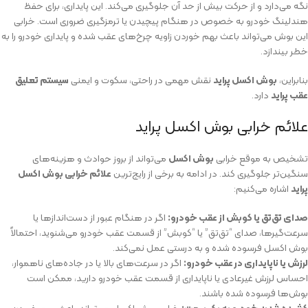
نگه می‌دارد و از حرکت بیش از حد آن جلوگیری می‌کند. این پایداری، برای حفظ
هندلینگ خودرو به خصوص در هنگام پیچیدن یا ترمزگیری ضروری است. خرابی
این بوش می‌تواند باعث بهم خوردن زاویه چرخ‌های عقب شده و پایداری خودرو را به
خطر بیندازد.
بنابراین،
بوش اکسل پراید
نقش مهمی در راحتی، سکوت و ایمنی
سیستم تعلیق
عقب پراید
دارد.
علائم خرابی بوش اکسل پراید
تشخیص به موقع خرابی
بوش اکسل
می‌تواند از بروز حوادث و هزینه‌های
سنگین‌تر جلوگیری کند. در ادامه به برخی از رایج‌ترین
علائم خرابی بوش اکسل
پراید
اشاره می‌کنیم:
صدای تق‌تق یا کوبش از عقب خودرو:
اگر در هنگام عبور از دست‌اندازها یا
سرعت‌گیرها، صدای “تق‌تق” یا “کوبش” از قسمت عقب خودرو می‌شنوید، احتمالاً
بوش اکسل فرسوده شده و به درستی عمل نمی‌کند.
لرزش یا ناپایداری در عقب خودرو:
اگر در سرعت‌های بالا یا در جاده‌های ناهموار،
احساس لرزش غیرعادی یا ناپایداری از قسمت عقب خودرو دارید، ممکن است
بوش‌ها فرسوده شده باشند.