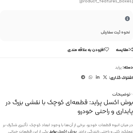
[product_features_boxes]
نحوه ثبت سفارش
مقایسه
افزودن به علاقه مندی
دسته:
پراید
اشتراک گذاری:
توضیحات
بوش اکسل پراید: قطعه‌ای کوچک با نقشی بزرگ در
پایداری و راحتی خودرو
در میان انبوه قطعات خودرو، برخی از آن‌ها با وجود ابعاد کوچک، تأثیری شگرف بر
عملکرد کلی و راحتی رانندگی دارند.
بوش اکسل
پراید
یکی از این قطعات حیاتی