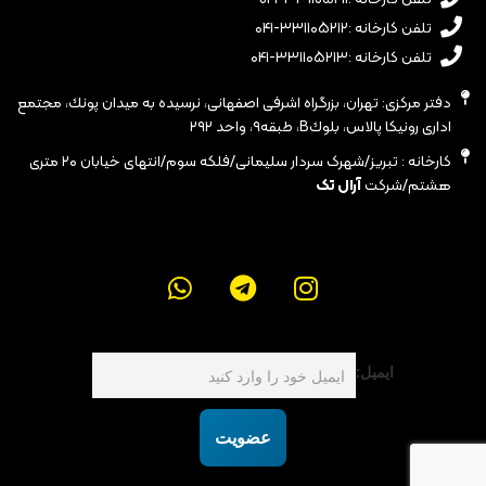
تلفن کارخانه :۳۳۱۱۰۵۲۱۲-۰۴۱
تلفن کارخانه :۳۳۱۱۰۵۲۱۳-۰۴۱
دفتر مرکزی: تهران، بزرگراه اشرفى اصفهانى، نرسيده به ميدان پونك، مجتمع
ادارى رونيكا پالاس، بلوكB، طبقه٩، واحد ٢٩٢
کارخانه : تبریز/شهرک سردار سلیمانی/فلکه سوم/انتهای خیابان ۲۰ متری
هشتم/شرکت
آرال تک
ایمیل:
عضویت