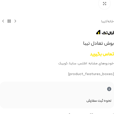
بزرگنمایی تصویر
خانه
/
تیبا
بوش تعادل تیبا
تماس بگیرید
خودروهای مشابه: اطلس، ساینا، کوییک
[product_features_boxes]
نحوه ثبت سفارش