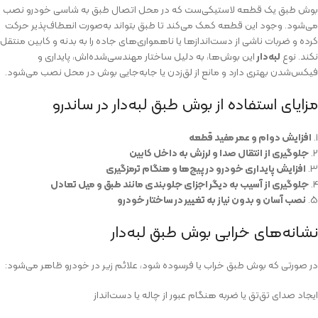
بوش طبق یک قطعه لاستیکی‌ست که در محل اتصال طبق به شاسی خودرو نصب
می‌شود. وجود این قطعه کمک می‌کند تا طبق بتواند به‌صورت انعطاف‌پذیر حرکت
کرده و ضربات ناشی از دست‌اندازها یا ناهمواری‌های جاده را به بدنه و کابین منتقل
نکند. نوع
لبه‌دار
این بوش‌ها، به دلیل ساختار مهندسی‌شده‌اش، پایداری و
فیکس‌شدن بهتری دارد و مانع از لق‌زدن یا جابه‌جایی بوش در محل نصب می‌شود.
مزایای استفاده از بوش طبق لبه‌دار در ساندرو
۱.
افزایش دوام و عمر مفید قطعه
۲.
جلوگیری از انتقال صدا و لرزش به داخل کابین
۳.
افزایش پایداری خودرو در پیچ‌ها و هنگام ترمزگیری
۴.
جلوگیری از آسیب به دیگر اجزای جلوبندی مانند طبق و میل تعادل
۵.
نصب آسان و بدون نیاز به تغییر در ساختار خودرو
نشانه‌های خرابی بوش طبق لبه‌دار
در صورتی که بوش طبق خراب یا فرسوده شود، علائم زیر در خودرو ظاهر می‌شود:
ایجاد صدای تق‌تق یا ضربه هنگام عبور از چاله یا دست‌انداز