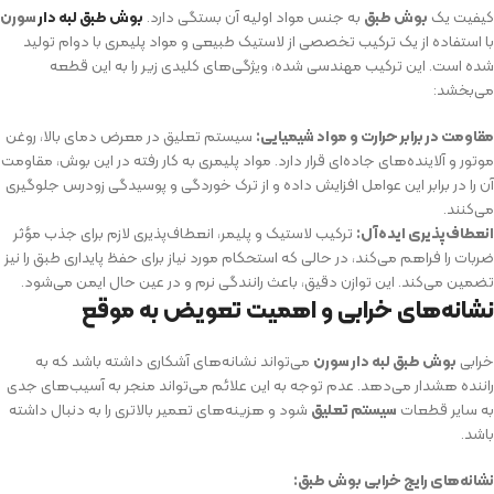
کیفیت یک
بوش طبق
به جنس مواد اولیه آن بستگی دارد.
بوش طبق لبه دار
سورن
با استفاده از یک ترکیب تخصصی از لاستیک طبیعی و مواد پلیمری با دوام تولید
شده است. این ترکیب مهندسی شده، ویژگی‌های کلیدی زیر را به این قطعه
می‌بخشد:
مقاومت در برابر حرارت و مواد شیمیایی:
سیستم تعلیق در معرض دمای بالا، روغن
موتور و آلاینده‌های جاده‌ای قرار دارد. مواد پلیمری به کار رفته در این بوش، مقاومت
آن را در برابر این عوامل افزایش داده و از ترک خوردگی و پوسیدگی زودرس جلوگیری
می‌کنند.
انعطاف‌پذیری ایده‌آل:
ترکیب لاستیک و پلیمر، انعطاف‌پذیری لازم برای جذب مؤثر
ضربات را فراهم می‌کند، در حالی که استحکام مورد نیاز برای حفظ پایداری طبق را نیز
تضمین می‌کند. این توازن دقیق، باعث رانندگی نرم و در عین حال ایمن می‌شود.
نشانه‌های خرابی و اهمیت تعویض به موقع
خرابی
بوش طبق لبه دار سورن
می‌تواند نشانه‌های آشکاری داشته باشد که به
راننده هشدار می‌دهد. عدم توجه به این علائم می‌تواند منجر به آسیب‌های جدی
به سایر قطعات
سیستم تعلیق
شود و هزینه‌های تعمیر بالاتری را به دنبال داشته
باشد.
نشانه‌های رایج خرابی بوش طبق: