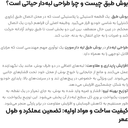
بوش طبق چیست و چرا طراحی لبه‌دار حیاتی است؟
بوش طبق
، یک قطعه لاستیکی یا پلاستیکی است که در محل اتصال طبق (بازوی
کنترلی) به شاسی خودرو قرار می‌گیرد. وظیفه اصلی آن فراهم کردن یک اتصال
محکم، در عین حال منعطف، بین این دو بخش است تا طبق بتواند آزادانه حرکت
کند و ضربات را به جای انتقال به بدنه، جذب کند.
طراحی لبه‌دار
در
بوش طبق لبه دار سورن
یک نوآوری مهم مهندسی است که مزایای
قابل توجهی را به همراه دارد:
افزایش پایداری و مقاومت:
لبه‌های اضافی در دو طرف بوش، مانند یک نگهدارنده
عمل می‌کنند و مانع از جابجایی یا خروج بوش از محل خود تحت فشارهای جانبی
می‌شوند. این ویژگی به خصوص در پیچ‌های تند و در سرعت‌های بالا، پایداری خودرو
را به شکل چشمگیری افزایش می‌دهد.
توزیع بهینه نیرو:
فشار و ضربه وارد شده به بوش، به جای تمرکز در یک نقطه، به
صورت یکنواخت بر روی کل سطح لبه‌دار آن پخش می‌شود. این توزیع یکنواخت، به
طور مستقیم به کاهش فرسایش و افزایش مقاومت در برابر پارگی منجر می‌شود.
کیفیت ساخت و مواد اولیه: تضمین عملکرد و طول
عمر