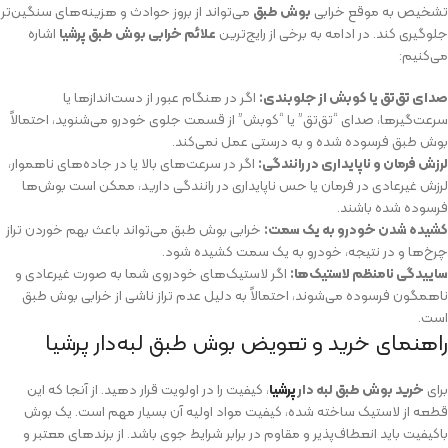
تشخیص به موقع خرابی
بوش طبق
می‌تواند از بروز حوادث و هزینه‌های سنگین‌تر
جلوگیری کند. در ادامه به برخی از رایج‌ترین
علائم خرابی بوش طبق پرشیا
اشاره
می‌کنیم:
صدای تق‌تق یا کوبش از جلوبندی:
اگر در هنگام عبور از دست‌اندازها یا
سرعت‌گیرها، صدای “تق‌تق” یا “کوبش” از قسمت جلوی خودرو می‌شنوید، احتمالاً
بوش طبق فرسوده شده و به درستی عمل نمی‌کند.
لرزش فرمان و ناپایداری در رانندگی:
اگر در سرعت‌های بالا یا در جاده‌های ناهموار،
لرزش غیرعادی در فرمان یا حس ناپایداری در رانندگی دارید، ممکن است بوش‌ها
فرسوده شده باشند.
کشیده شدن خودرو به یک سمت:
خرابی بوش طبق می‌تواند باعث بهم خوردن تراز
چرخ‌ها و در نتیجه، خودرو به یک سمت کشیده شود.
ساییدگی نامنظم لاستیک‌ها:
اگر لاستیک‌های خودروی شما به صورت غیرعادی و
ناهمگون فرسوده می‌شوند، احتمالاً به دلیل عدم تراز ناشی از خرابی بوش طبق
است.
راهنمای خرید و تعویض بوش طبق لبه‌دار پرشیا
برای
خرید بوش طبق لبه دار
پرشیا
، کیفیت را در اولویت قرار دهید. از آنجا که این
قطعه از لاستیک ساخته شده، کیفیت مواد اولیه آن بسیار مهم است. یک بوش
باکیفیت باید انعطاف‌پذیر و مقاوم در برابر شرایط جوی باشد. از برندهای معتبر و