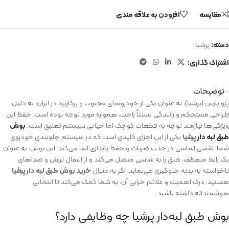
مقایسه
افزودن به علاقه مندی
دسته:
پرشیا
اشتراک گذاری:
توضیحات
پژو پارس (پرشیا)، به عنوان یکی از خودروهای محبوب و پرکاربرد در ایران، به دلیل
طراحی مستحکم و رانندگی نسبتاً راحت، همواره مورد توجه بوده است. حفظ این
ویژگی‌ها نیازمند توجه به قطعات کوچک اما حیاتی سیستم تعلیق است.
بوش
طبق لبه دار
پرشیا
یکی از این اجزای کلیدی است که در سیستم جلوبندی خودروی
شما، نقشی اساسی در جذب ضربات و حفظ پایداری ایفا می‌کند. این بوش، به عنوان
یک رابط منعطف، طبق را به شاسی متصل می‌کند و از انتقال لرزش و صداهای
ناخواسته به بدنه جلوگیری می‌نماید. اگر به دنبال
خرید بوش طبق لبه دار پرشیا
هستید، درک اهمیت و علائم خرابی آن، به شما کمک می‌کند تا انتخابی
هوشمندانه داشته باشید.
بوش طبق لبه‌دار پرشیا چه وظایفی دارد؟