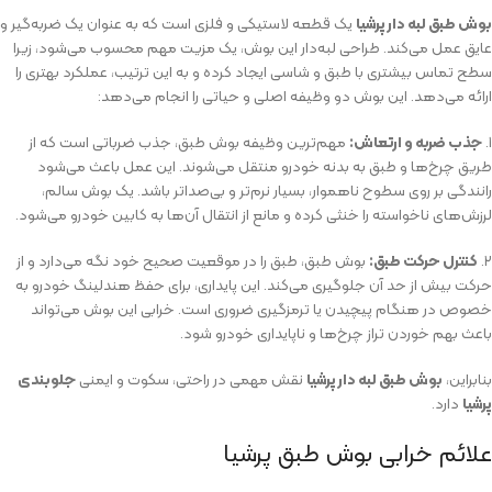
بوش طبق لبه دار پرشیا
یک قطعه لاستیکی و فلزی است که به عنوان یک ضربه‌گیر و
عایق عمل می‌کند. طراحی لبه‌دار این بوش، یک مزیت مهم محسوب می‌شود، زیرا
سطح تماس بیشتری با طبق و شاسی ایجاد کرده و به این ترتیب، عملکرد بهتری را
ارائه می‌دهد. این بوش دو وظیفه اصلی و حیاتی را انجام می‌دهد:
۱.
جذب ضربه و ارتعاش:
مهم‌ترین وظیفه بوش طبق، جذب ضرباتی است که از
طریق چرخ‌ها و طبق به بدنه خودرو منتقل می‌شوند. این عمل باعث می‌شود
رانندگی بر روی سطوح ناهموار، بسیار نرم‌تر و بی‌صداتر باشد. یک بوش سالم،
لرزش‌های ناخواسته را خنثی کرده و مانع از انتقال آن‌ها به کابین خودرو می‌شود.
۲.
کنترل حرکت طبق:
بوش طبق، طبق را در موقعیت صحیح خود نگه می‌دارد و از
حرکت بیش از حد آن جلوگیری می‌کند. این پایداری، برای حفظ هندلینگ خودرو به
خصوص در هنگام پیچیدن یا ترمزگیری ضروری است. خرابی این بوش می‌تواند
باعث بهم خوردن تراز چرخ‌ها و ناپایداری خودرو شود.
بنابراین،
بوش طبق لبه دار پرشیا
نقش مهمی در راحتی، سکوت و ایمنی
جلوبندی
پرشیا
دارد.
علائم خرابی بوش طبق پرشیا