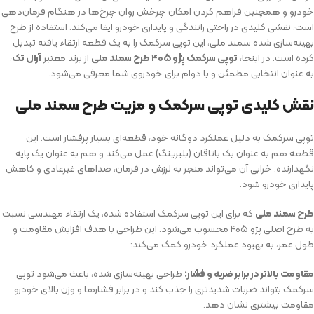
خودرو و همچنین فراهم کردن امکان چرخش روان چرخ‌ها در هنگام فرمان‌دهی
است، نقشی کلیدی در راحتی رانندگی و پایداری خودرو ایفا می‌کند. استفاده از طرح
بهینه‌سازی شده سمند ملی، این توپی سرکمک را به یک قطعه ارتقاء یافته تبدیل
کرده است. در اینجا،
توپی سرکمک پژو ۴۰۵ طرح سمند ملی
از برند معتبر
آرال تک
،
به عنوان انتخابی مطمئن و با دوام برای خودروی شما معرفی می‌شود.
نقش کلیدی توپی سرکمک و مزیت طرح سمند ملی
توپی سرکمک به دلیل عملکرد دوگانه خود، قطعه‌ای بسیار پرفشار است. این
قطعه هم به عنوان یک یاتاقان (بلبرینگ) عمل می‌کند و هم به عنوان یک پایه
نگهدارنده. خرابی آن می‌تواند منجر به لرزش در فرمان، صداهای غیرعادی و کاهش
پایداری خودرو شود.
طرح سمند ملی
که برای این توپی سرکمک استفاده شده، یک ارتقاء مهندسی نسبت
به طرح اصلی پژو ۴۰۵ محسوب می‌شود. این طراحی با هدف افزایش مقاومت و
طول عمر، به بهبود عملکرد خودرو کمک می‌کند:
مقاومت بالاتر در برابر ضربه و فشار:
طراحی بهینه‌سازی شده، باعث می‌شود توپی
سرکمک بتواند ضربات شدیدتری را جذب کند و در برابر فشارها و وزن بالای خودرو
مقاومت بیشتری نشان دهد.