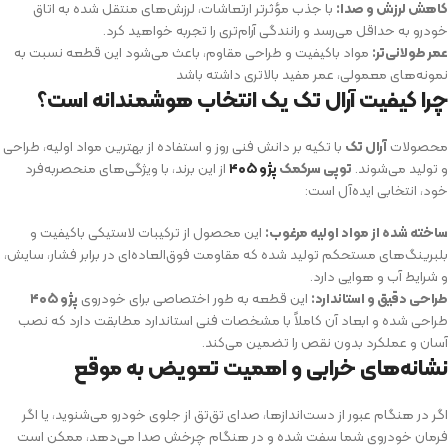
کاهش لرزش و صدا:
با جذب مؤثرتر ارتعاشات، لرزش‌های منتقل شده به اتاق
خودرو به حداقل می‌رسد و رانندگی آرام‌تری را تجربه خواهید کرد.
عمر طولانی‌تر:
مواد باکیفیت و طراحی مقاوم، باعث می‌شود این قطعه نسبت به
نمونه‌های معمولی، عمر مفید بالاتری داشته باشد
چرا کیفیت آرال تک یک انتخاب هوشمندانه است؟
محصولات
آرال تک
با تکیه بر دانش فنی روز و استفاده از بهترین مواد اولیه، طراحی
و تولید می‌شوند.
توپی سرکمک
پژو ۴۰۵
از این برند، با ویژگی‌های منحصربه‌فرد
خود، انتخابی ایده‌آل است:
ساخته شده از مواد اولیه مرغوب:
این محصول از ترکیبات لاستیکی باکیفیت و
بلبرینگ‌های مستحکم تولید شده که مقاومت فوق‌العاده‌ای در برابر فشار، سایش،
و شرایط آب و هوایی دارد.
طراحی دقیق و استاندارد:
این قطعه به طور اختصاصی برای خودروی
پژو ۴۰۵
طراحی شده و ابعاد آن کاملاً با مشخصات فنی استاندارد مطابقت دارد که نصب
آسان و عملکرد بدون نقص را تضمین می‌کند.
نشانه‌های خرابی و اهمیت تعویض به موقع
اگر در هنگام عبور از دست‌اندازها، صدای تق‌تق از جلوی خودرو می‌شنوید، یا اگر
فرمان خودروی شما سفت شده و در هنگام چرخش صدا می‌دهد، ممکن است