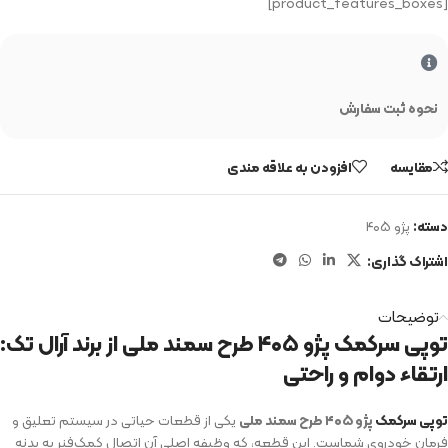
[product_features_boxes]
نحوه ثبت سفارش
مقایسه
افزودن به علاقه مندی
دسته:
پژو ۴۰۵
اشتراک گذاری:
توضیحات
توپی سرکمک پژو ۴۰۵ طرح سمند ملی از برند آرال تک:
ارتقاء دوام و راحتی
توپی سرکمک
پژو ۴۰۵ طرح سمند ملی
یکی از قطعات حیاتی در سیستم تعلیق و
فرمان خودروی شماست. این قطعه، که وظیفه اصلی آن اتصال کمک‌فنر به بدنه