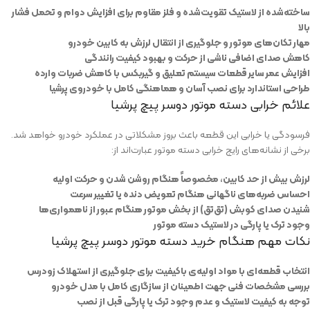
ساخته‌شده از لاستیک تقویت‌شده و فلز مقاوم برای افزایش دوام و تحمل فشار
بالا
مهار تکان‌های موتور و جلوگیری از انتقال لرزش به کابین خودرو
کاهش صدای اضافی ناشی از حرکت و بهبود کیفیت رانندگی
افزایش عمر سایر قطعات سیستم تعلیق و گیربکس با کاهش ضربات وارده
طراحی استاندارد برای نصب آسان و هماهنگی کامل با خودروی پرشیا
علائم خرابی دسته موتور دوسر پیچ پرشیا
فرسودگی یا خرابی این قطعه باعث بروز مشکلاتی در عملکرد خودرو خواهد شد.
برخی از نشانه‌های رایج خرابی دسته‌ موتور عبارت‌اند از:
لرزش بیش از حد کابین، مخصوصاً هنگام روشن شدن و حرکت اولیه
احساس ضربه‌های ناگهانی هنگام تعویض دنده یا تغییر سرعت
شنیدن صدای کوبش (تق‌تق) از بخش موتور هنگام عبور از ناهمواری‌ها
وجود ترک یا پارگی در لاستیک دسته‌ موتور
نکات مهم هنگام خرید دسته موتور دوسر پیچ پرشیا
انتخاب قطعه‌ای با مواد اولیه‌ی باکیفیت برای جلوگیری از استهلاک زودرس
بررسی مشخصات فنی جهت اطمینان از سازگاری کامل با مدل خودرو
توجه به کیفیت لاستیک و عدم وجود ترک یا پارگی قبل از نصب