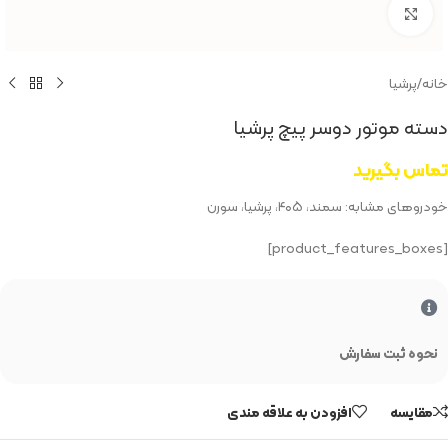
بزرگنمایی تصویر
خانه
/
پرشیا
دسته موتور دوسر پیچ پرشیا
تماس بگیرید
خودروهای مشابه: سمند، ۴۰۵، پرشیا، سورن
[product_features_boxes]
نحوه ثبت سفارش
مقایسه
افزودن به علاقه مندی