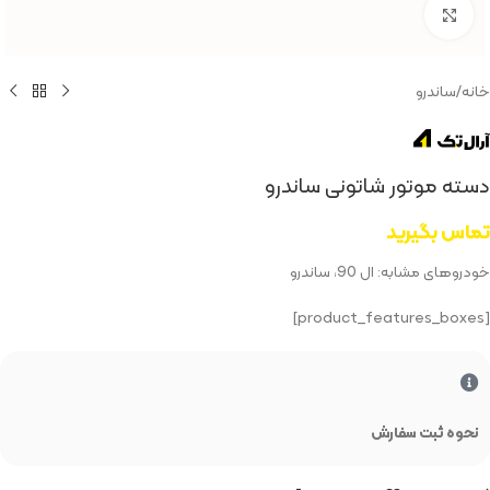
بزرگنمایی تصویر
خانه
/
ساندرو
دسته موتور شاتونی ساندرو
تماس بگیرید
خودروهای مشابه: ال 90، ساندرو
[product_features_boxes]
نحوه ثبت سفارش