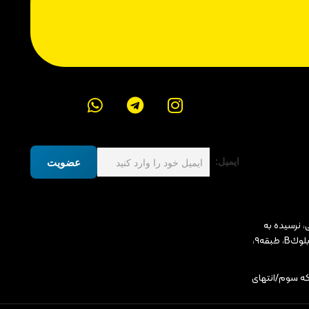
ایمیل:
عضویت
، نرسيده به
ميدان پونك، مجتمع ادارى رونيكا پالاس، بلوكB، طبقه٩،
که سوم/انتهای