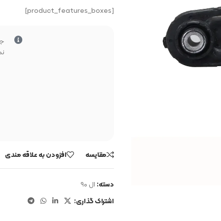
[product_features_boxes]
جه
نم
مقایسه
افزودن به علاقه مندی
دسته:
ال ۹۰
اشتراک گذاری: