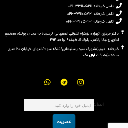
تلفن کارخانه :۳۳۱۱۰۵۲۱۱-۰۴۱
تلفن کارخانه :۳۳۱۱۰۵۲۱۲-۰۴۱
تلفن کارخانه :۳۳۱۱۰۵۲۱۳-۰۴۱
دفتر مرکزی: تهران، بزرگراه اشرفى اصفهانى، نرسيده به ميدان پونك، مجتمع
ادارى رونيكا پالاس، بلوكB، طبقه٩، واحد ٢٩٢
کارخانه : تبریز/شهرک سردار سلیمانی/فلکه سوم/انتهای خیابان ۲۰ متری
هشتم/شرکت
آرال تک
ایمیل:
عضویت