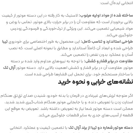
انتخابی ایده‌آل است:
ساخته شده از مواد اولیه مرغوب:
لاستیک به کار رفته در این دسته موتور از کیفیت
بالایی برخوردار است که مقاومت آن را در برابر حرارت بالای موتور، تماس با روغن و
مواد شیمیایی تضمین می‌کند. این ویژگی از ترک‌خوردگی و فرسودگی زودرس
جلوگیری می‌کند.
طراحی استاندارد و تناسب کامل:
این محصول به طور اختصاصی برای خودروی
تیبا
طراحی شده و ابعاد آن کاملاً استاندارد و مطابق با نمونه اصلی است، که نصب
آسان و عملکرد بدون نقص را تضمین می‌کند.
مقاومت در برابر فشار و کشش:
با توجه به نیروهای مداوم وارد شده بر دسته
موتور، مقاومت آن در برابر فشار و کشش اهمیت بالایی دارد. دسته موتور
آرال تک
با ساختار مستحکم خود، برای تحمل این فشارها طراحی شده است.
نشانه‌های خرابی و نحوه خرید
اگر متوجه لرزش‌های غیرعادی در فرمان یا بدنه خودرو، شنیدن صدای تق‌تق هنگام
استارت زدن یا تعویض دنده، و یا جابجایی موتور هنگام شتاب‌گیری شدید شدید،
ممکن است دسته موتور شما نیاز به تعویض داشته باشد. تعویض به موقع این
قطعه از آسیب‌های جدی به سایر قطعات جلوگیری می‌کند.
دسته موتور شماره دو تیبا از برند آرال تک
با تضمین کیفیت و عملکرد، انتخابی