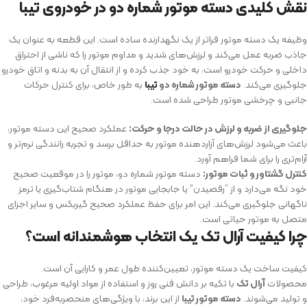
نقش کلیدی دسته موتور شماره دو در خودروی تیبا
وظیفه یک دسته موتور فراتر از یک نگهدارنده ساده است. این قطعه به عنوان یک
جاذب ضربه عمل می‌کند و لرزش‌های شدید و مداوم موتور را که ناشی از احتراق
داخلی و حرکت خودرو است، به خود جذب کرده و از انتقال آن به بدنه و اتاق خودرو
جلوگیری می‌کند.
دسته موتور شماره دو
تیبا
به طور خاص، برای کنترل حرکات
جانبی و چرخشی موتور طراحی شده است.
جلوگیری از ضربه و لرزش در حالت درجا و حرکت:
عملکرد صحیح این دسته موتور،
باعث می‌شود لرزش‌های آزاردهنده موتور به حداقل برسد و تجربه رانندگی نرم‌تر و
آرام‌تری را برای شما فراهم آورد.
کنترل گشتاور و ثبات موتور:
دسته موتور شماره دو، موتور را در موقعیت صحیح
خود نگه می‌دارد و از “رقصیدن” یا جابجایی موتور در هنگام شتاب‌گیری یا ترمز
ناگهانی جلوگیری می‌کند. این امر برای حفظ عملکرد صحیح گیربکس و سایر اجزای
متصل به موتور حیاتی است.
چرا کیفیت آرال تک یک انتخاب هوشمندانه است؟
کیفیت ساخت یک دسته موتور، تعیین‌کننده طول عمر و کارایی آن است.
محصولات
آرال تک
با تکیه بر دانش فنی روز و استفاده از مواد اولیه مرغوب، طراحی
و تولید می‌شوند.
دسته موتور تیبا
از این برند، با ویژگی‌های منحصربه‌فرد خود،