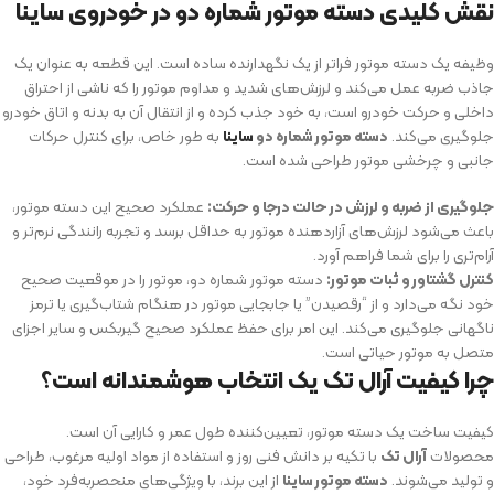
نقش کلیدی دسته موتور شماره دو در خودروی ساینا
وظیفه یک دسته موتور فراتر از یک نگهدارنده ساده است. این قطعه به عنوان یک
جاذب ضربه عمل می‌کند و لرزش‌های شدید و مداوم موتور را که ناشی از احتراق
داخلی و حرکت خودرو است، به خود جذب کرده و از انتقال آن به بدنه و اتاق خودرو
جلوگیری می‌کند.
دسته موتور شماره دو
ساینا
به طور خاص، برای کنترل حرکات
جانبی و چرخشی موتور طراحی شده است.
جلوگیری از ضربه و لرزش در حالت درجا و حرکت:
عملکرد صحیح این دسته موتور،
باعث می‌شود لرزش‌های آزاردهنده موتور به حداقل برسد و تجربه رانندگی نرم‌تر و
آرام‌تری را برای شما فراهم آورد.
کنترل گشتاور و ثبات موتور:
دسته موتور شماره دو، موتور را در موقعیت صحیح
خود نگه می‌دارد و از “رقصیدن” یا جابجایی موتور در هنگام شتاب‌گیری یا ترمز
ناگهانی جلوگیری می‌کند. این امر برای حفظ عملکرد صحیح گیربکس و سایر اجزای
متصل به موتور حیاتی است.
چرا کیفیت آرال تک یک انتخاب هوشمندانه است؟
کیفیت ساخت یک دسته موتور، تعیین‌کننده طول عمر و کارایی آن است.
محصولات
آرال تک
با تکیه بر دانش فنی روز و استفاده از مواد اولیه مرغوب، طراحی
و تولید می‌شوند.
دسته موتور ساینا
از این برند، با ویژگی‌های منحصربه‌فرد خود،