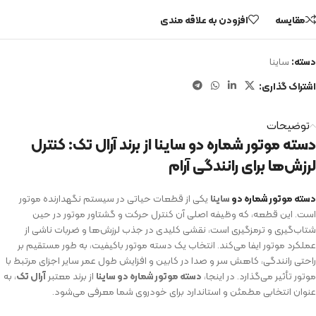
مقایسه
افزودن به علاقه مندی
دسته:
ساینا
اشتراک گذاری:
توضیحات
دسته موتور شماره دو ساینا از برند آرال تک: کنترل
لرزش‌ها برای رانندگی آرام
دسته موتور شماره دو
ساینا
یکی از قطعات حیاتی در سیستم نگهدارنده موتور
است. این قطعه، که وظیفه اصلی آن کنترل حرکت و گشتاور موتور در حین
شتاب‌گیری و ترمزگیری است، نقشی کلیدی در جذب لرزش‌ها و ضربات ناشی از
عملکرد موتور ایفا می‌کند. انتخاب یک دسته موتور باکیفیت، به طور مستقیم بر
راحتی رانندگی، کاهش سر و صدا در کابین و افزایش طول عمر سایر اجزای مرتبط با
موتور تأثیر می‌گذارد. در اینجا،
دسته موتور شماره دو ساینا
از برند معتبر
آرال تک
، به
عنوان انتخابی مطمئن و استاندارد برای خودروی شما معرفی می‌شود.