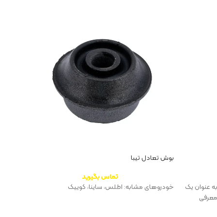
بوش تعادل تیبا
توپی چ
تماس بگیرید
به عنوان یک
خودروهای مشابه: اطلس، ساینا، کوییک
خوردوه
معرفی