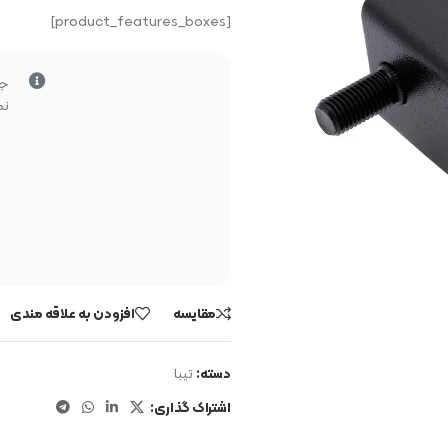
[product_features_boxes]
جه
نم
مقایسه
افزودن به علاقه مندی
دسته:
تیبا
اشتراک گذاری: