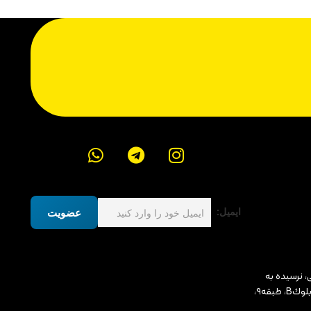
ایمیل:
عضویت
، نرسيده به
ميدان پونك، مجتمع ادارى رونيكا پالاس، بلوكB، طبقه٩،