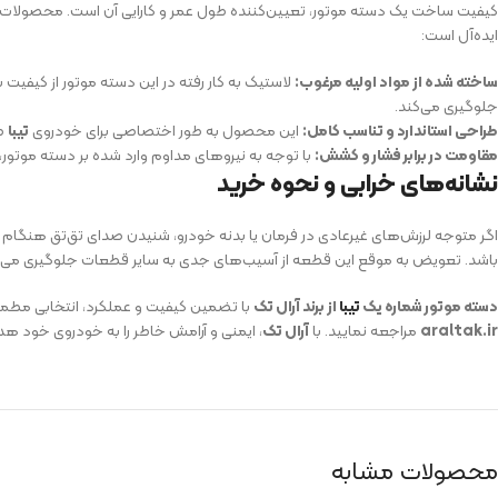
کیفیت ساخت یک دسته موتور، تعیین‌کننده طول عمر و کارایی آن است. محصولات
ایده‌آل است:
ساخته شده از مواد اولیه مرغوب:
لاستیک به کار رفته در این دسته موتور از کیفیت 
جلوگیری می‌کند.
طراحی استاندارد و تناسب کامل:
این محصول به طور اختصاصی برای خودروی
تیبا
طر
مقاومت در برابر فشار و کشش:
با توجه به نیروهای مداوم وارد شده بر دسته موتور،
نشانه‌های خرابی و نحوه خرید
اگر متوجه لرزش‌های غیرعادی در فرمان یا بدنه خودرو، شنیدن صدای تق‌تق هنگام
باشد. تعویض به موقع این قطعه از آسیب‌های جدی به سایر قطعات جلوگیری می‌ک
دسته موتور شماره یک
تیبا
از برند آرال تک
با تضمین کیفیت و عملکرد، انتخابی مطمئ
araltak.ir
مراجعه نمایید. با
آرال تک
، ایمنی و آرامش خاطر را به خودروی خود هد
محصولات مشابه