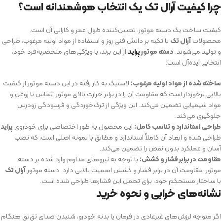
چرا کیفیت آرال تک یک انتخاب هوشمندانه است؟
کیفیت ساخت یک دسته موتور، تعیین‌کننده طول عمر و کارایی آن است.
محصولات
آرال تک
با تکیه بر دانش فنی روز و استفاده از مواد اولیه مرغوب، طراحی
و تولید می‌شوند.
دسته موتور
پراید
از این برند، با ویژگی‌های منحصربه‌فرد خود،
انتخابی ایده‌آل است:
ساخته شده از مواد اولیه مرغوب:
لاستیک به کار رفته در این دسته موتور از کیفیت
بالایی برخوردار است که مقاومت آن را در برابر حرارت بالای موتور، تماس با روغن و
مواد شیمیایی تضمین می‌کند. این ویژگی از ترک‌خوردگی و فرسودگی زودرس
جلوگیری می‌کند.
طراحی استاندارد و تناسب کامل:
این محصول به طور اختصاصی برای خودروی
پراید
طراحی شده و ابعاد آن کاملاً استاندارد و مطابق با نمونه اصلی است، که نصب
آسان و عملکرد بدون نقص را تضمین می‌کند.
مقاومت در برابر فشار و کشش:
با توجه به نیروهای مداوم وارد شده بر دسته
موتور، مقاومت آن در برابر فشار و کشش اهمیت بالایی دارد. دسته موتور
آرال تک
با ساختار مستحکم خود، برای تحمل این فشارها طراحی شده است.
نشانه‌های خرابی و نحوه خرید
اگر متوجه لرزش‌های غیرعادی در فرمان یا بدنه خودرو، شنیدن صدای تق‌تق هنگام