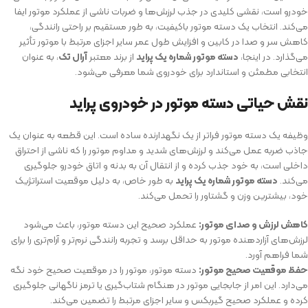
خودرو است، نقشی کلیدی در جذب لرزش‌ها و ضربات ناشی از عملکرد موتور ایفا
می‌کند. انتخاب یک دسته موتور باکیفیت، به طور مستقیم بر راحتی رانندگی،
کاهش سر و صدا در کابین و افزایش طول عمر سایر اجزای مرتبط با موتور تأثیر
می‌گذارد. در اینجا،
دسته موتور شماره یک پراید
از برند معتبر
آرال تک
، به عنوان
انتخابی مطمئن و استاندارد برای خودروی شما معرفی می‌شود.
نقش حیاتی دسته موتور در خودروی پراید
وظیفه یک دسته موتور فراتر از یک نگهدارنده ساده است. این قطعه به عنوان یک
جاذب ضربه عمل می‌کند و لرزش‌های شدید و مداوم موتور را که ناشی از احتراق
داخلی است، به خود جذب کرده و از انتقال آن به بدنه و اتاق خودرو جلوگیری
می‌کند.
دسته موتور شماره یک پراید
به طور خاص، به دلیل موقعیت استراتژیک
خود، بیشترین وزن و گشتاور را تحمل می‌کند.
کاهش لرزش و صدای موتور:
عملکرد صحیح این دسته موتور، باعث می‌شود
لرزش‌های آزاردهنده موتور به حداقل برسد و تجربه رانندگی نرم‌تر و آرام‌تری را برای
شما فراهم آورد.
حفظ موقعیت صحیح موتور:
دسته موتور، موتور را در موقعیت صحیح خود نگه
می‌دارد. این امر از جابجایی موتور در هنگام شتاب‌گیری یا ترمز ناگهانی جلوگیری
کرده و عملکرد صحیح گیربکس و سایر اجزای مرتبط را تضمین می‌کند.