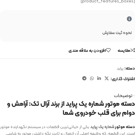
[product_features_boxes]
نحوه ثبت سفارش
مقایسه
افزودن به علاقه مندی
دسته:
پراید
اشتراک گذاری:
توضیحات
دسته موتور شماره یک پراید از برند آرال تک: آرامش و
دوام برای قلب خودروی شما
دسته موتور
شماره یک پراید
یکی از حیاتی‌ترین قطعات در سیستم نگهدارنده موتور
است. این قطعه، که وظیفه اصلی آن اتصال و ثابت نگه داشتن موتور به شاسی