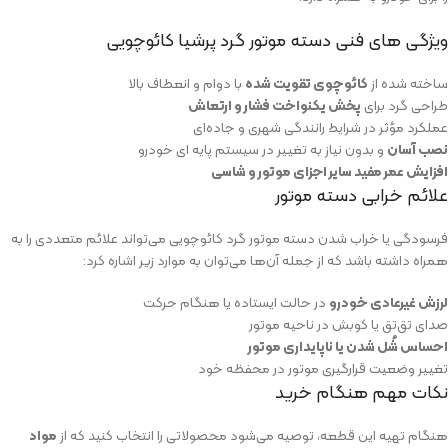
ویژگی‌ های فنی دسته موتور گرد پرشیا کائوچویی
ساخته شده از
کائوچوی تقویت‌ شده
با دوام و انعطاف بالا
طراحی گرد برای
پخش یکنواخت فشار و ارتعاش
عملکرد مؤثر در شرایط رانندگی شهری و جاده‌ای
نصب آسان
و بدون نیاز به تغییر در سیستم پایه‌ ای خودرو
افزایش عمر مفید سایر اجزای موتور و شاسی
علائم خرابی دسته‌ موتور
فرسودگی یا خراب شدن دسته‌ موتور گرد کائوچویی می‌تواند علائم متعددی را به
همراه داشته باشد که از جمله آن‌ها می‌توان به موارد زیر اشاره کرد:
لرزش غیرعادی خودرو
در حالت ایستاده یا هنگام حرکت
صدای تق‌تق یا کوبش در ناحیه موتور
احساس شُل شدن یا ناپایداری موتور
تغییر وضعیت قرارگیری موتور در محفظه‌ خود
نکات مهم هنگام خرید
هنگام تهیه این قطعه، توصیه می‌شود محصولاتی را انتخاب کنید که از
مواد