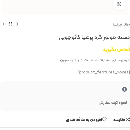
بزرگنمایی تصویر
خانه
/
پرشیا
دسته موتور گرد پرشیا کائوچویی
تماس بگیرید
خودروهای مشابه: سمند، ۴۰۵، پرشیا، سورن
[product_features_boxes]
نحوه ثبت سفارش
مقایسه
افزودن به علاقه مندی