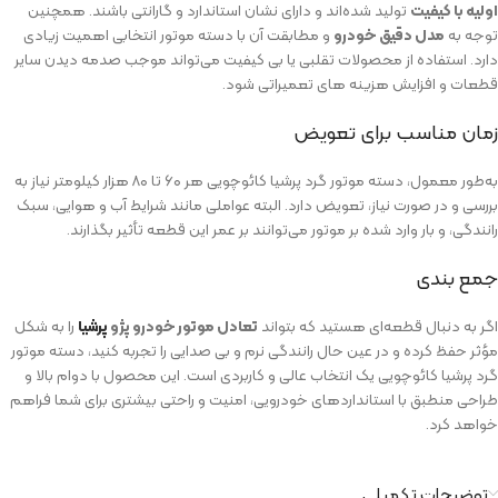
اولیه با کیفیت
تولید شده‌اند و دارای نشان استاندارد و گارانتی باشند. همچنین
توجه به
مدل دقیق خودرو
و مطابقت آن با دسته‌ موتور انتخابی اهمیت زیادی
دارد. استفاده از محصولات تقلبی یا بی‌ کیفیت می‌تواند موجب صدمه‌ دیدن سایر
قطعات و افزایش هزینه‌ های تعمیراتی شود.
زمان مناسب برای تعویض
به‌طور معمول، دسته موتور گرد پرشیا کائوچویی هر ۶۰ تا ۸۰ هزار کیلومتر نیاز به
بررسی و در صورت نیاز، تعویض دارد. البته عواملی مانند شرایط آب‌ و هوایی، سبک
رانندگی، و بار وارد شده بر موتور می‌توانند بر عمر این قطعه تأثیر بگذارند.
جمع‌ بندی
اگر به دنبال قطعه‌ای هستید که بتواند
تعادل موتور خودرو پژو
پرشیا
را به شکل
مؤثر حفظ کرده و در عین حال رانندگی نرم و بی‌ صدایی را تجربه کنید، دسته موتور
گرد پرشیا کائوچویی یک انتخاب عالی و کاربردی است. این محصول با دوام بالا و
طراحی منطبق با استانداردهای خودرویی، امنیت و راحتی بیشتری برای شما فراهم
خواهد کرد.
توضیحات تکمیلی