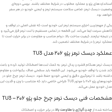
استانداردهای پژو و عملکرد مطلوب در شرایط مختلف باشند. بررسی دوره‌ای
وضعیت دیسک ترمز، ضامن سلامت سیستم ترمز و ایمنی خودرو در هر سفر
خواهد بود
یکی از مهم‌ترین اجزای سیستم ترمز این خودرو است که نقش اصلی در توقف و
کاهش سرعت ایفا می‌کند. این قطعه در تماس مستقیم با لنت ترمز قرار می‌گیرد و
در نتیجه نیازمند کیفیت ساخت بالا، دوام مناسب و مقاومت در برابر حرارت است تا
عملکرد ترمز را در شرایط مختلف تضمین کند.
عملکرد دیسک ترمز پژو ۲۰۶ مدل TU3
دیسک ترمز هنگام فشردن پدال ترمز، به کمک لنت‌ها اصطکاک تولید کرده و باعث
کند شدن یا توقف خودرو می‌شود. این قطعه باید سطحی صاف، یکنواخت و مقاوم
داشته باشد تا ترمزگیری دقیق و ایمنی خودرو حفظ شود. دیسک ترمز چرخ جلو در
خودروهای پژو ۲۰۶ با موتور TU3 طراحی خاصی دارد که متناسب با وزن و قدرت این
مدل خودرو عمل می‌کند.
مشخصات فنی دیسک ترمز چرخ جلو پژو ۲۰۶ – TU3
ساخته شده از
چدن آلیاژی با مقاومت بالا
در برابر حرارت و اصطکاک