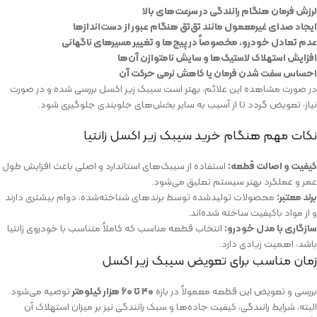
لرزش فرمان هنگام رانندگی در سرعت‌های بالا
ایجاد صدای غیرمعمول مانند تق‌تق هنگام عبور از دست‌اندازها
عدم تعادل خودرو، مخصوصاً در پیچ‌ها و تغییر مسیرهای ناگهانی
افزایش استهلاک لاستیک‌ها و سایش نامتوازن آن‌ها
احساس سفت شدن فرمان یا کاهش نرمی حرکت آن
در صورت مشاهده این علائم، بهتر است سیبک زیر اکسل بررسی شده و در صورت
نیاز، تعویض گردد تا از آسیب به سایر بخش‌های جلوبندی جلوگیری شود.
نکات مهم هنگام خرید سیبک زیر اکسل زانتیا
کیفیت و اصالت قطعه:
استفاده از سیبک‌های استاندارد و اصلی باعث افزایش طول
عمر و عملکرد بهتر سیستم تعلیق می‌شود.
برند معتبر:
محصولات تولیدشده توسط برندهای شناخته‌شده، دوام بیشتری دارند
و از مواد باکیفیت ساخته شده‌اند.
سازگاری با مدل خودرو:
انتخاب قطعه مناسب که کاملاً متناسب با خودروی زانتیا
باشد، اهمیت زیادی دارد.
زمان مناسب برای تعویض سیبک زیر اکسل
بررسی و تعویض این قطعه معمولاً در بازه
۴۰ تا ۶۰ هزار کیلومتر
توصیه می‌شود.
البته، شرایط رانندگی، کیفیت جاده‌ها و سبک رانندگی نیز بر میزان استهلاک آن