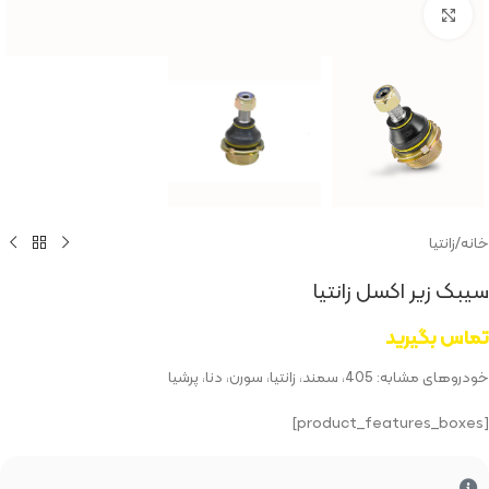
بزرگنمایی تصویر
خانه
/
زانتیا
سیبک زیر اکسل زانتیا
تماس بگیرید
خودروهای مشابه: 405، سمند، زانتیا، سورن، دنا، پرشیا
[product_features_boxes]