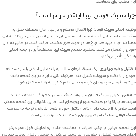
این مطلب برای شماست.
چرا سیبک فرمان تیبا اینقدر مهم است؟
وظیفه اصلی
سیبک فرمان تیبا
اتصال محکم و در عین حال منعطف طبق به
سگ‌دست است. این قطعه همانند مفصل ران در بدن انسان عمل می‌کند؛ به این
معنا که اجازه می‌دهد چرخ‌ها در جهت‌های مختلف حرکت کنند، در حالی که وزن
خودرو را تحمل می‌کنند. عملکرد صحیح
سیبک تیبا
مستقیماً بر دو جنبه اصلی
رانندگی تأثیر می‌گذارد:
۱.
کنترل و فرمان‌پذیری:
یک
سیبک فرمان
سالم به راننده این امکان را می‌دهد که
خودرو را با دقت و سهولت کنترل کند. هرگونه لقی یا ایراد در این قطعه باعث
می‌شود فرمان خودرو بازی کرده و حس عدم کنترل به راننده منتقل شود.
۲.
ایمنی:
خرابی سیبک فرمان می‌تواند عواقب بسیار خطرناکی داشته باشد. در
سرعت‌های بالا یا در هنگام عبور از پیچ‌های تند، خرابی ناگهانی این قطعه ممکن
است منجر به از دست دادن کامل کنترل خودرو شود. بنابراین، توجه به سلامت
سیبک فرمان تیبا
یک امر ضروری برای حفظ امنیت سرنشینان است.
این قطعه حیاتی، با جذب ضربات و ارتعاشات جاده، به افزایش طول عمر دیگر
اجزای سیستم تعلیق و جلوبندی نیز کمک می‌کند. به همین دلیل، انتخاب بهترین