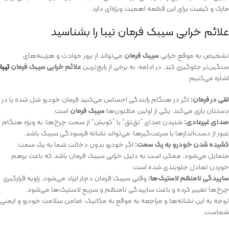
مارک و کیفیت برای این قطعه اهمیت ویژه‌ای دارد.
علائم خرابی سیبک فرمان تیبا را بشناسید
تشخیص به موقع خرابی
سیبک فرمان
می‌تواند از بروز حوادث و هزینه‌های
سنگین‌تر جلوگیری کند. در ادامه، به برخی از رایج‌ترین
علائم خرابی سیبک فرمان
تیبا
اشاره می‌کنیم:
لقی در فرمان:
اگر در هنگام رانندگی احساس می‌کنید فرمان خودرو شل شده یا در
دستتان بازی می‌کند، یکی از اولین مظنون‌ها
سیبک فرمان
است.
صدای غیرعادی:
شنیدن صدای “تق‌تق” یا “کوبش” از سمت چرخ‌ها، به ویژه هنگام
عبور از دست‌اندازها یا سرعت‌گیرها، می‌تواند نشانه فرسودگی سیبک باشد.
کشیده شدن خودرو به یک سمت:
اگر خودرو بدون دخالت شما به یک سمت
متمایل می‌شود، ممکن است به دلیل خرابی سیبک فرمان باشد که باعث برهم
خوردن تعادل جلوبندی شده است.
ساییدگی نامنظم لاستیک‌ها:
وقتی سیبک فرمان دچار ایراد می‌شود، زاویه قرارگیری
چرخ‌ها تغییر کرده و باعث ساییدگی نامنظم و سریع لاستیک‌ها می‌شود.
توجه به این نشانه‌ها و مراجعه به موقع به مکانیک، ضامن سلامت خودرو و ایمنی
شماست.