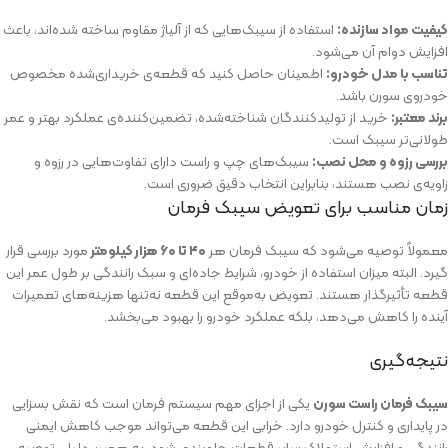
کیفیت مواد سازنده:
استفاده از سیبک‌هایی که از آلیاژ مقاوم ساخته شده‌اند، باعث
افزایش دوام آن می‌شود.
تناسب با مدل خودرو:
اطمینان حاصل کنید که قطعه‌ی خریداری‌شده مخصوص
خودروی سورن باشد.
برند معتبر:
خرید از تولیدکنندگان شناخته‌شده، تضمین‌کننده‌ی عملکرد بهتر و عمر
طولانی‌تر سیبک است.
بررسی رزوه و محل نصب:
سیبک‌های چپ و راست دارای تفاوت‌هایی در رزوه و
زاویه‌ی نصب هستند، بنابراین انتخاب دقیق ضروری است.
زمان مناسب برای تعویض سیبک فرمان
معمولاً توصیه می‌شود که سیبک فرمان هر
۴۰ تا ۶۰ هزار کیلومتر
مورد بررسی قرار
گیرد. البته میزان استفاده از خودرو، شرایط جاده‌ای و سبک رانندگی بر طول عمر این
قطعه تأثیرگذار هستند. تعویض به‌موقع این قطعه نه‌تنها هزینه‌های تعمیرات
آینده را کاهش می‌دهد، بلکه عملکرد خودرو را بهبود می‌بخشد.
نتیجه‌گیری
سیبک فرمان راست سورن
یکی از اجزای مهم سیستم فرمان است که نقش بسزایی
در پایداری و کنترل خودرو دارد. خرابی این قطعه می‌تواند موجب کاهش ایمنی
رانندگی و افزایش استهلاک سایر قطعات جلوبندی شود. به همین دلیل، توصیه