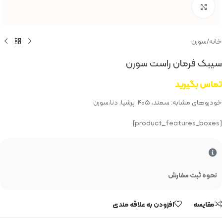
بزرگنمایی تصویر
خانه
/
سورن
سیبک فرمان راست سورن
تماس بگیرید
خودروهای مشابه: سمند، ۴۰۵، پرشیا، دنا،سورن
[product_features_boxes]
نحوه ثبت سفارش
مقایسه
افزودن به علاقه مندی