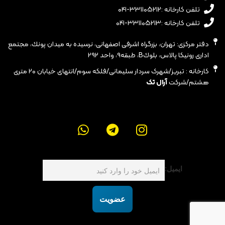
تلفن کارخانه :۳۳۱۱۰۵۲۱۲-۰۴۱
تلفن کارخانه :۳۳۱۱۰۵۲۱۳-۰۴۱
دفتر مرکزی: تهران، بزرگراه اشرفى اصفهانى، نرسيده به ميدان پونك، مجتمع
ادارى رونيكا پالاس، بلوكB، طبقه٩، واحد ٢٩٢
کارخانه : تبریز/شهرک سردار سلیمانی/فلکه سوم/انتهای خیابان ۲۰ متری
هشتم/شرکت
آرال تک
ایمیل:
عضویت