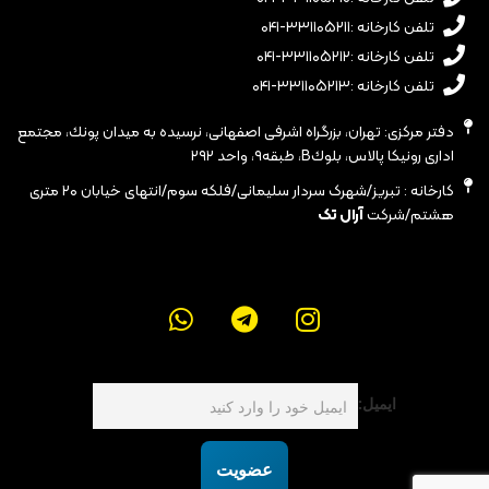
تلفن کارخانه :۳۳۱۱۰۵۲۱۱-۰۴۱
تلفن کارخانه :۳۳۱۱۰۵۲۱۲-۰۴۱
تلفن کارخانه :۳۳۱۱۰۵۲۱۳-۰۴۱
دفتر مرکزی: تهران، بزرگراه اشرفى اصفهانى، نرسيده به ميدان پونك، مجتمع
ادارى رونيكا پالاس، بلوكB، طبقه٩، واحد ٢٩٢
کارخانه : تبریز/شهرک سردار سلیمانی/فلکه سوم/انتهای خیابان ۲۰ متری
هشتم/شرکت
آرال تک
ایمیل:
عضویت