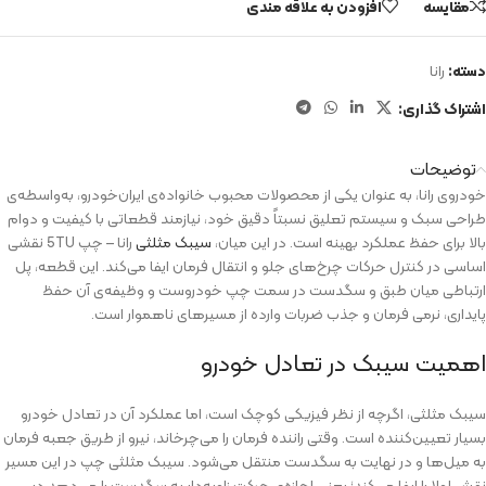
مقایسه
افزودن به علاقه مندی
دسته:
رانا
اشتراک گذاری:
توضیحات
خودروی رانا، به‌ عنوان یکی از محصولات محبوب خانواده‌ی ایران‌خودرو، به‌واسطه‌ی
طراحی سبک و سیستم تعلیق نسبتاً دقیق خود، نیازمند قطعاتی با کیفیت و دوام
بالا برای حفظ عملکرد بهینه است. در این میان،
سیبک مثلثی
رانا – چپ 5TU نقشی
اساسی در کنترل حرکات چرخ‌های جلو و انتقال فرمان ایفا می‌کند. این قطعه، پل
ارتباطی میان طبق و سگدست در سمت چپ خودروست و وظیفه‌ی آن حفظ
پایداری، نرمی فرمان و جذب ضربات وارده از مسیرهای ناهموار است.
اهمیت سیبک در تعادل خودرو
سیبک مثلثی، اگرچه از نظر فیزیکی کوچک است، اما عملکرد آن در تعادل خودرو
بسیار تعیین‌کننده است. وقتی راننده فرمان را می‌چرخاند، نیرو از طریق جعبه فرمان
به میل‌ها و در نهایت به سگدست منتقل می‌شود. سیبک مثلثی چپ در این مسیر
نقش لولا را ایفا می‌کند؛ یعنی اجازه‌ی حرکت زاویه‌دار به سگدست را می‌دهد در