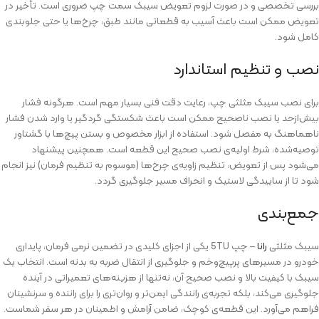
بررسی تخصصی و در صورت لزوم تعویض سیبک سمت چپ ضروری است. تأخیر در
تعویض ممکن است باعث آسیب به قطعاتی مانند طبق، چرخ‌ها یا حتی جلوبندی
کامل شود.
نصب و تنظیم استاندارد
برای نصب سیبک مثلثی چپ، رعایت دقت فنی بسیار مهم است. هرگونه فشار
بیش‌ازحد یا نصب ناصحیح ممکن است باعث شکستگی گردگیر یا وارد شدن فشار
ناهماهنگ به مفصل شود. استفاده از ابزار مخصوص و بستن پیچ‌ها با گشتاور
توصیه‌شده، شرط اولیه‌ی نصب صحیح این قطعه است. همچنین پیشنهاد
می‌شود پس از تعویض، تنظیم زاویه‌ی چرخ‌ها (موسوم به تنظیم فرمان) نیز انجام
شود تا از ساییدگی لاستیک و انحراف مسیر جلوگیری گردد.
جمع‌بندی
سیبک مثلثی
رانا
– چپ 5TU یکی از اجزای کلیدی در تضمین نرمی فرمان، پایداری
خودرو در مسیرهای پرپیچ‌وخم و جلوگیری از انتقال ضربه به بدنه است. انتخاب یک
سیبک با کیفیت بالا و نصب صحیح آن، نه‌تنها از هزینه‌های تعمیراتی در آینده
جلوگیری می‌کند، بلکه تجربه‌ی رانندگی ایمن‌تر و روان‌تری را برای راننده و سرنشینان
فراهم می‌آورد. این قطعه‌ی کوچک، ضامن آرامش و اطمینان در هر سفر شماست.