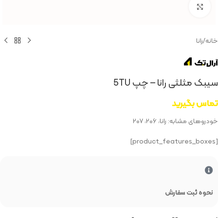
بزرگنمایی تصویر
خانه
/
رانا
سیبک مثلثی رانا – چپ 5TU
تماس بگیرید
خودروهای مشابه: رانا، ۲۰۶، ۲۰۷
[product_features_boxes]
نحوه ثبت سفارش