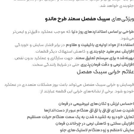
جلوبندی خواهد شد.
ویژگی‌های
سیبک مفصل سمند طرح ماندو
طراحی بر اساس استانداردهای روز دنیا
که موجب عملکرد دقیق‌تر و ایمن‌تر
می‌شود.
استفاده از مواد اولیه‌ی باکیفیت و مقاوم
در برابر فشار، سایش و خوردگی.
افزایش عمر مفید جلوبندی
و کاهش استهلاک دیگر قطعات.
بهینه‌شده برای سیستم تعلیق سمند
، جهت سازگاری و عملکرد بدون نقص.
افزایش نرمی و دقت فرمان‌پذیری
حتی در شرایط رانندگی سخت.
علائم خرابی سیبک مفصل
فرسایش و خرابی سیبک مفصل می‌تواند باعث بروز مشکلات متعددی در عملکرد
خودرو شود. برخی از نشانه‌های خرابی این قطعه عبارتند از:
احساس لرزش و تکان‌های غیرطبیعی در فرمان
شنیدن صدای لق‌لق یا تق‌تق هنگام عبور از دست‌اندازها
تمایل خودرو به کشیده شدن به یک سمت هنگام حرکت مستقیم
افزایش سختی و کاهش نرمی در چرخاندن فرمان
سایش نامنظم و زودهنگام لاستیک‌های جلو