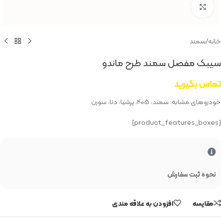
بزرگنمایی تصویر
خانه
/
سمند
سیبک مفصل سمند طرح ماندو
تماس بگیرید
خودروهای مشابه: سمند، ۴۰۵، پرشیا، دنا، سورن
[product_features_boxes]
نحوه ثبت سفارش
مقایسه
افزودن به علاقه مندی