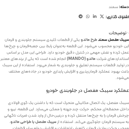
دسته:
سمند
اشتراک گذاری:
توضیحات
سیبک مفصل
سمند
طرح ماندو
یکی از قطعات کلیدی سیستم جلوبندی و فرمان
این خودرو محسوب می‌شود. این قطعه به‌عنوان رابط بین جعبه‌فرمان و چرخ‌ها
عمل کرده و نقش مهمی در کنترل دقیق خودرو دارد. طراحی این مدل بر اساس
استانداردهای شرکت
ماندو (MANDO)
انجام شده است که یکی از برندهای معتبر
در تولید قطعات سیستم تعلیق و جلوبندی به شمار می‌رود. استفاده از این سیبک
باعث بهبود عملکرد فرمان‌پذیری و افزایش پایداری خودرو در جاده‌های مختلف
می‌شود.
عملکرد سیبک مفصل در جلوبندی خودرو
سیبک مفصل، یک اتصال مکانیکی متحرک است که با داشتن یک گوی فولادی
داخل محفظه‌ای محکم، حرکت چندجهته را ممکن می‌سازد. این قطعه، نیرو و
چرخش فرمان را به چرخ‌ها منتقل کرده و درعین‌حال از وارد شدن ضربات ناگهانی
به سیستم فرمان جلوگیری می‌کند. استفاده از
سیبک مفصل با طراحی ماندو
،
موجب حرکت روان‌تر فرمان، کاهش ارتعاشات و افزایش دوام سایر قطعات