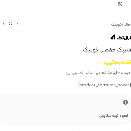
بزرگنمایی تصویر
خانه
/
کوییک
سیبک مفصل کوییک
تماس بگیرید
خودروهای مشابه: تیبا، ساینا، اطلس، ریو
[product_features_boxes]
نحوه ثبت سفارش