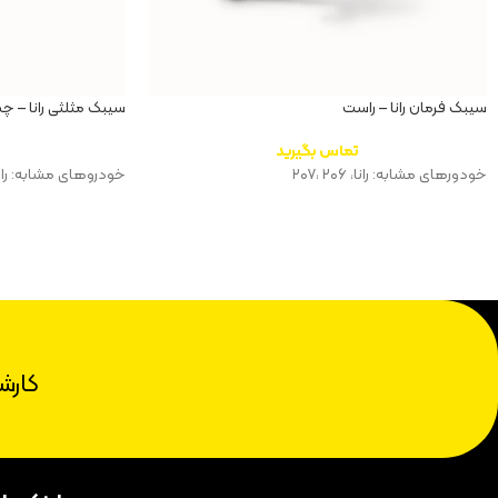
سیبک فرمان رانا – راست
سیبک مثلثی رانا – چپ U
تماس بگیرید
خودورهای مشابه: رانا، ۲۰۶ ،‌۲۰۷
خودروهای مشابه: رانا، ۲۰۶، 
کارش