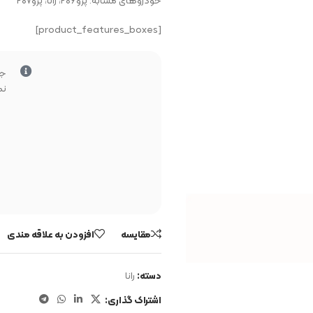
خودروهای مشابه: پژو۲۰۶، رانا، پژو۲۰۷
[product_features_boxes]
جه
نم
مقایسه
افزودن به علاقه مندی
دسته:
رانا
اشتراک گذاری: