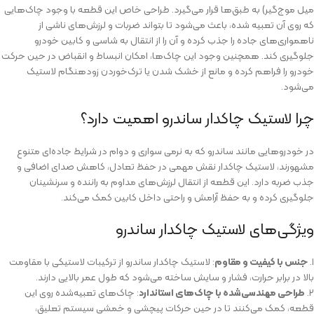
میل موج‌گیر) به طبق‌ها قرار می‌گیرد. طراحی خاص این قطعه با وجود چاک‌هایی
که روی آن تعبیه شده، باعث می‌شود تا بتواند ضربات و لرزش‌های ناشی از
ناهمواری‌های جاده را جذب کرده و آن را از انتقال به شاسی و کابین خودرو
جلوگیری کند. همچنین وجود این چاک‌ها، امکان انبساط و انقباض در حین حرکت
خودرو را فراهم کرده و مانع از خشک شدن یا ترک‌خوردن زودهنگام لاستیک
می‌شود.
چرا لاستیک چاکدار ساندرو اهمیت دارد؟
در خودروهایی مانند ساندرو که به نرمی سواری و دوام در شرایط جاده‌ای متنوع
مشهورند، لاستیک چاکدار نقش مهمی در حفظ تعادل، کاهش صدای اضافی و
جذب ضربه دارد. این قطعه از انتقال لرزش‌های مداوم به راننده و سرنشینان
جلوگیری کرده و به حفظ آرامش و راحتی داخل کابین کمک می‌کند.
ویژگی‌های لاستیک چاکدار ساندرو
۱.
جنس با کیفیت و مقاوم
: لاستیک چاکدار ساندرو از ترکیبات لاستیکی با مقاومت
بالا در برابر حرارت، فشار و سایش ساخته می‌شود که طول عمر بالایی دارند.
۲.
طراحی مهندسی‌شده با چاک‌های استاندارد
: چاک‌های تعبیه‌شده روی این
قطعه، کمک می‌کنند تا در حین حرکات پیچشی و خمشی سیستم تعلیق،