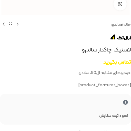
بزرگنمایی تصویر
خانه
/
ساندرو
لاستیک چاکدار ساندرو
تماس بگیرید
خودروهای مشابه: ال90، ساندرو
[product_features_boxes]
نحوه ثبت سفارش