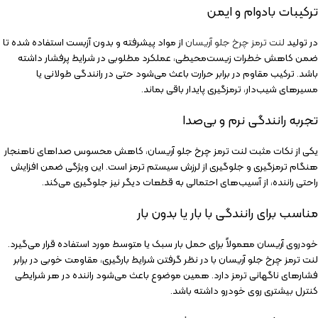
ترکیبات بادوام و ایمن
در تولید
لنت ترمز چرخ جلو آریسان
از مواد پیشرفته و بدون آزبست استفاده شده تا
ضمن کاهش خطرات زیست‌محیطی، عملکرد مطلوبی در شرایط پرفشار داشته
باشد. ترکیب مقاوم در برابر حرارت باعث می‌شود حتی در رانندگی طولانی یا
مسیرهای شیب‌دار، ترمزگیری پایدار باقی بماند.
تجربه رانندگی نرم و بی‌صدا
یکی از نکات مثبت لنت ترمز چرخ جلو آریسان، کاهش محسوس صداهای ناهنجار
هنگام ترمزگیری و جلوگیری از لرزش سیستم ترمز است. این ویژگی ضمن افزایش
راحتی راننده، از آسیب‌های احتمالی به قطعات دیگر نیز جلوگیری می‌کند.
مناسب برای رانندگی با بار یا بدون بار
خودروی آریسان معمولاً برای حمل بار سبک یا متوسط مورد استفاده قرار می‌گیرد.
لنت ترمز چرخ جلو آریسان با در نظر گرفتن شرایط بارگیری، مقاومت خوبی در برابر
فشارهای ناگهانی ترمز دارد. همین موضوع باعث می‌شود راننده در هر شرایطی
کنترل بیشتری روی خودرو داشته باشد.