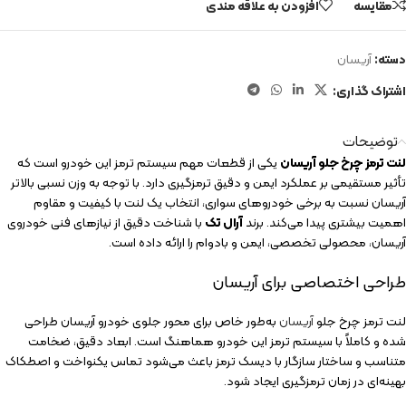
مقایسه
افزودن به علاقه مندی
دسته:
آریسان
اشتراک گذاری:
توضیحات
لنت ترمز چرخ جلو آریسان
یکی از قطعات مهم سیستم ترمز این خودرو است که
تأثیر مستقیمی بر عملکرد ایمن و دقیق ترمزگیری دارد. با توجه به وزن نسبی بالاتر
آریسان نسبت به برخی خودروهای سواری، انتخاب یک لنت با کیفیت و مقاوم
اهمیت بیشتری پیدا می‌کند. برند
آرال تک
با شناخت دقیق از نیازهای فنی خودروی
آریسان، محصولی تخصصی، ایمن و بادوام را ارائه داده است.
طراحی اختصاصی برای آریسان
لنت ترمز چرخ جلو
آریسان
به‌طور خاص برای محور جلوی خودرو آریسان طراحی
شده و کاملاً با سیستم ترمز این خودرو هماهنگ است. ابعاد دقیق، ضخامت
متناسب و ساختار سازگار با دیسک ترمز باعث می‌شود تماس یکنواخت و اصطکاک
بهینه‌ای در زمان ترمزگیری ایجاد شود.