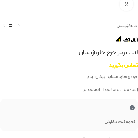
بزرگنمایی تصویر
خانه
/
آریسان
لنت ترمز چرخ جلو آریسان
تماس بگیرید
خودروهای مشابه: پیکان، آردی
[product_features_boxes]
نحوه ثبت سفارش