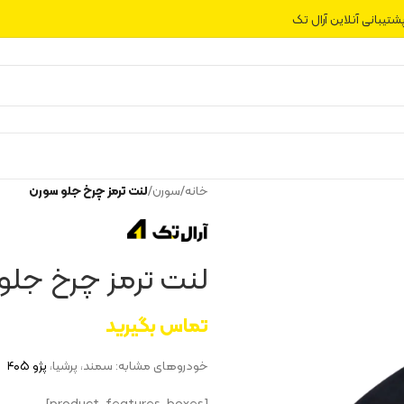
شتیبانی آنلاین آرال تک
خانه
/
سورن
/
لنت ترمز چرخ جلو سورن
لنت ترمز چرخ جلو
تماس بگیرید
خودروهای مشابه: سمند، پرشیا،
پژو ۴۰۵
[product_features_boxes]