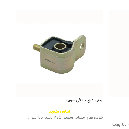
بوش طبق جناقی سورن
بوش طب
تماس بگیرید
خودروهای مشابه: سمند، ۴۰۵، پرشیا، دنا، سورن
خودروهای مش