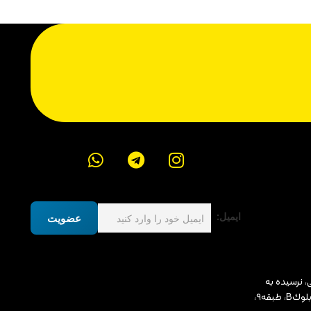
ایمیل:
عضویت
، نرسيده به
ميدان پونك، مجتمع ادارى رونيكا پالاس، بلوكB، طبقه٩،