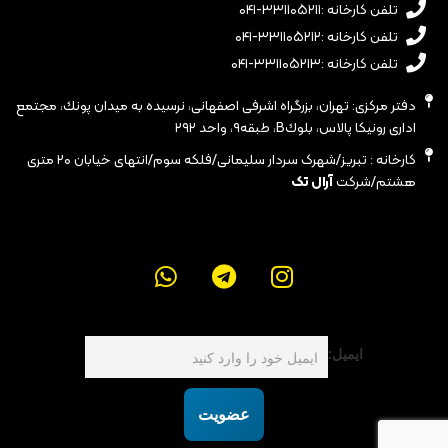
تلفن کارخانه :۳۳۱۱۰۵۲۱۱-۰۴۱
تلفن کارخانه :۳۳۱۱۰۵۲۱۲-۰۴۱
تلفن کارخانه :۳۳۱۱۰۵۲۱۳-۰۴۱
دفتر مرکزی: تهران، بزرگراه اشرفى اصفهانى، نرسيده به ميدان پونك، مجتمع
ادارى رونيكا پالاس، بلوكB، طبقه٩، واحد ٢٩٢
کارخانه : تبریز/شهرک سردار سلیمانی/فلکه سوم/انتهای خیابان ۲۰ متری
هشتم/شرکت
آرال تک
ایمیل:
عضویت