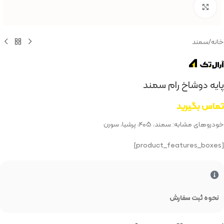
بزرگنمایی تصویر
خانه
/
سمند
پایه دوشاخ رام سمند
تماس بگیرید
خودروهای مشابه: سمند، ۴۰۵، پرشیا، سورن
[product_features_boxes]
نحوه ثبت سفارش