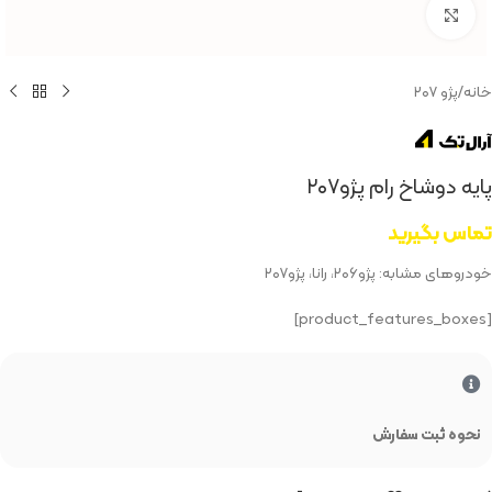
بزرگنمایی تصویر
خانه
/
پژو ۲۰۷
پایه دوشاخ رام پژو۲۰۷
تماس بگیرید
خودروهای مشابه: پژو۲۰۶، رانا، پژو۲۰۷
[product_features_boxes]
نحوه ثبت سفارش