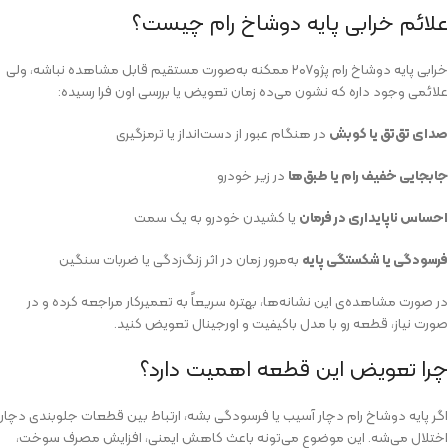
علائم خرابی پایه دوشاخ رام چیست؟
خرابی پایه دوشاخ رام پژو۲۰۷ ممکنه به‌صورت مستقیم قابل مشاهده نباشه، ولی
علائمی وجود داره که نشون می‌ده زمان تعویض یا بررسی اون فرا رسیده:
صدای تق‌تق یا کوبش
در هنگام عبور از دست‌انداز یا ترمزگیری
جابجایی خفیف رام یا طبق‌ها
در زیر خودرو
احساس ناپایداری در فرمان
یا کشیدن خودرو به یک سمت
فرسودگی یا شکستگی پایه
به‌مرور زمان در اثر زنگ‌زدگی یا ضربات سنگین
در صورت مشاهده‌ی این نشانه‌ها، بهتره سریعاً به تعمیرکار مراجعه کرده و در
صورت نیاز، قطعه رو با مدل باکیفیت و اورجینال تعویض کنید.
چرا تعویض این قطعه اهمیت دارد؟
اگر پایه دوشاخ رام دچار آسیب یا فرسودگی بشه، ارتباط بین قطعات جلوبندی دچار
اختلال می‌شه. این موضوع می‌تونه باعث کاهش ایمنی، افزایش مصرف سوخت،