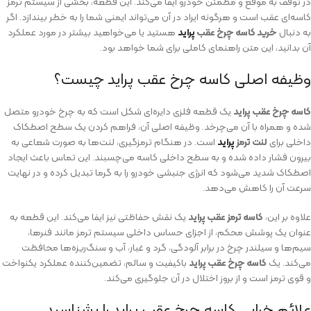
در توقف به موقع و مطمئن خودرو ایفا می‌کند. این قطعه، بخشی از سیستم ترمز
کاسه‌ای عقب است و هرگونه ایراد در آن می‌تواند ایمنی شما را به خطر بیندازد. اگر
به دنبال
خرید کاسه چرخ عقب
پراید
هستید یا می‌خواهید بیشتر در مورد عملکرد
آن بدانید، این متن راهنمای کاملی برای شما خواهد بود.
وظیفه اصلی کاسه چرخ عقب پراید چیست؟
کاسه چرخ عقب پراید
یک قطعه فلزی دایره‌ای شکل است که به چرخ خودرو متصل
شده و همراه با آن می‌چرخد. وظیفه اصلی آن، فراهم کردن یک سطح اصطکاک
داخلی برای
لنت ترمز
پراید
است. در هنگام ترمزگیری، لنت‌ها به صورت شعاعی به
بیرون فشار داده شده و به سطح داخلی کاسه می‌چسبند. این تماس باعث ایجاد
اصطکاک شدید می‌شود که انرژی جنبشی خودرو را به گرما تبدیل کرده و در نهایت
سرعت آن را کاهش می‌دهد.
علاوه بر این،
کاسه ترمز عقب پراید
یک نقش حفاظتی نیز ایفا می‌کند. این قطعه به
عنوان یک پوشش محکم، از اجزای حساس داخلی سیستم ترمز مانند فنرها،
سیم‌ها و سیلندر چرخ در برابر آلودگی، گرد و غبار، آب و سنگ‌ریزه‌ها محافظت
می‌کند. یک
کاسه چرخ عقب پراید
باکیفیت و سالم، تضمین‌کننده عملکرد یکنواخت
و قوی ترمز است و از بروز اختلال در آن جلوگیری می‌کند.
علائم خرابی کاسه چرخ عقب پراید را بشناسید