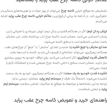
تشخیص به موقع خرابی
کاسه چرخ
می‌تواند از بروز حوادث و هزینه‌های سنگین‌تر
جلوگیری کند. در ادامه به برخی از رایج‌ترین
علائم خرابی کاسه چرخ عقب پراید
اشاره
می‌کنیم:
لرزش پدال ترمز:
اگر در هنگام فشردن پدال ترمز، لرزش غیرعادی یا ضربانی را زیر
پایتان احساس می‌کنید، ممکن است کاسه چرخ تاب برداشته باشد. این مشکل
باعث تماس نامنظم لنت با سطح کاسه می‌شود.
صدای سایش یا جیغ کشیدن:
شنیدن صدای “سایش” یا “جیغ” از چرخ‌های عقب
هنگام ترمزگیری، می‌تواند نشانه‌ای از فرسودگی شدید کاسه یا لنت‌ها باشد.
کاهش قدرت ترمزگیری:
اگر احساس می‌کنید برای توقف خودرو به نیروی بیشتری
نیاز دارید، ممکن است سطح داخلی کاسه چرخ صیقلی شده و اصطکاک لازم را
ایجاد نمی‌کند.
کشیده شدن خودرو به یک سمت:
اگر در هنگام ترمزگیری، خودرو به یک سمت
کشیده می‌شود، احتمالاً یک طرف از
سیستم ترمز پراید
عملکرد درستی ندارد.
توجه به این نشانه‌ها و مراجعه به موقع به مکانیک، ضامن سلامت
سیستم ترمز
پراید
و ایمنی شماست.
راهنمای خرید و تعویض کاسه چرخ عقب پراید