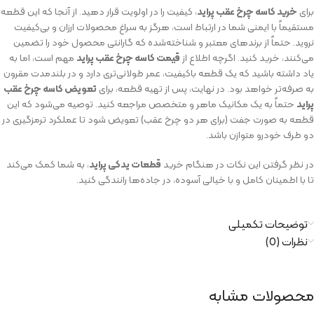
برای
خرید کاسه چرخ عقب پراید
، کیفیت را در اولویت قرار دهید. از آنجا که این قطعه
مستقیماً با ایمنی شما در ارتباط است، هرگز به سراغ محصولات ارزان و بی‌کیفیت
نروید. حتماً از برندهای معتبر و شناخته‌شده که گارانتی محصول خود را تضمین
می‌کنند، خرید کنید. اگرچه اطلاع از
قیمت کاسه چرخ عقب پراید
مهم است، اما به
یاد داشته باشید که یک قطعه باکیفیت، عمر طولانی‌تری دارد و در بلندمدت مقرون
به صرفه‌تر خواهد بود. در نهایت، پس از تهیه قطعه، برای
تعویض کاسه چرخ عقب
پراید
حتماً به یک مکانیک ماهر و متخصص مراجعه کنید. توصیه می‌شود که این
قطعه به صورت جفت (برای هر دو چرخ عقب) تعویض شود تا عملکرد ترمزگیری در
دو طرف خودرو متوازن باشد.
در نظر گرفتن این نکات در هنگام خرید
قطعات یدکی پراید
، به شما کمک می‌کند
تا با اطمینان کامل و با خیالی آسوده، در جاده‌ها رانندگی کنید.
توضیحات تکمیلی
نظرات (0)
محصولات مشابه