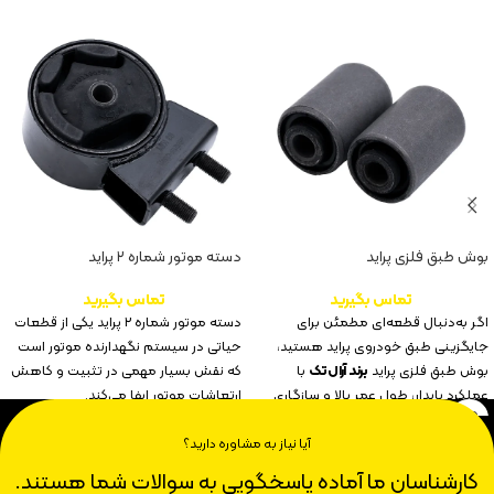
بوش طبق فلزی پراید
دسته موتور شماره ۲ پراید
تماس بگیرید
تماس بگیرید
اگر به‌دنبال قطعه‌ای مطمئن برای
دسته موتور شماره ۲ پراید یکی از قطعات
جایگزینی طبق خودروی پراید هستید،
حیاتی در سیستم نگهدارنده موتور است
بوش طبق فلزی پراید
برند آرال‌تک
با
که نقش بسیار مهمی در تثبیت و کاهش
عملکرد پایدار، طول عمر بالا و سازگاری
ارتعاشات موتور ایفا می‌کند.
کامل با خودرو، انتخابی ایده‌آل برای شما
خواهد بود.
آیا نیاز به مشاوره دارید؟
کارشناسان ما آماده پاسخگویی به سوالات شما هستند.