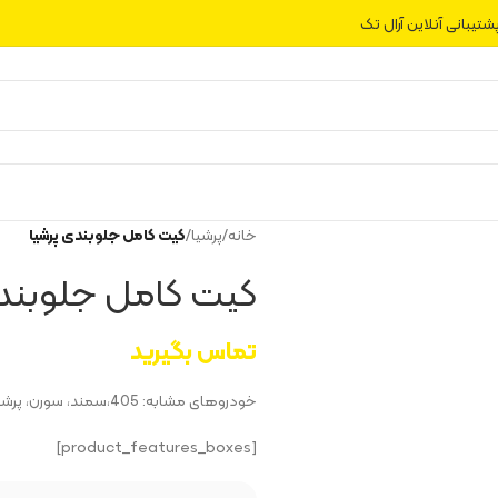
شتیبانی آنلاین آرال تک
خانه
/
پرشیا
/
کیت کامل جلوبندی پرشیا
کیت کامل جلوبندی
تماس بگیرید
خودروهای مشابه: 405،سمند، سورن، پرشیا، دنا
[product_features_boxes]