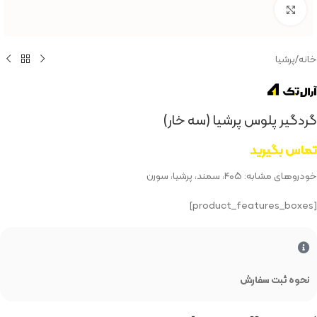
بزرگنمایی تصویر
خانه
/
پرشیا
گردگیر پلوس پرشیا (سه خار)
تماس بگیرید
خودروهای مشابه: ۴۰۵، سمند، پرشیا، سورن
[product_features_boxes]
نحوه ثبت سفارش