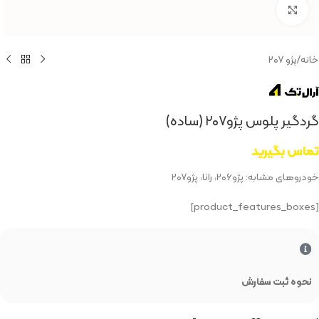
بزرگنمایی تصویر
خانه
/
پژو ۲۰۷
گردگیر پلوس پژو۲۰۷ (ساده)
تماس بگیرید
خودروهای مشابه: پژو۲۰۶، رانا، پژو۲۰۷
[product_features_boxes]
نحوه ثبت سفارش