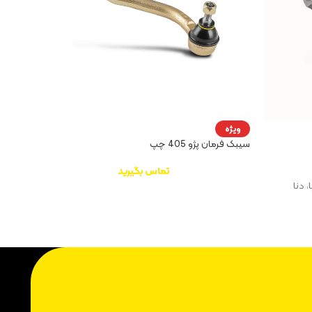
پایه دو 
ویژه
سیبک فرمان پژو 405 چپ
تماس بگیرید
مستحکم
جلوگیری
می‌آورد