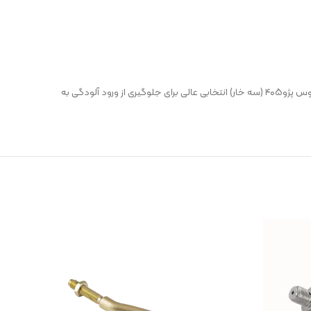
خود به‌خوبی محافظت کرده و عملکرد روان و ایمنی خودرو را حفظ کنید، تعویض به‌موقع گردگیر پلوس بسیار ضروری است. گردگیر پلوس پژو۴۰۵ (سه خار) انتخابی عالی برای جلوگیری از ورود آلودگی به