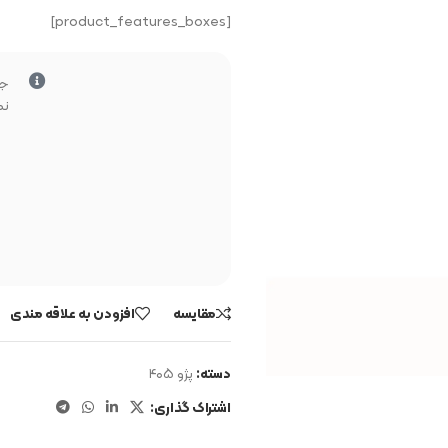
[product_features_boxes]
جه
نم
مقایسه
افزودن به علاقه مندی
دسته:
پژو ۴۰۵
اشتراک گذاری: